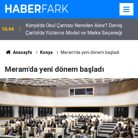
Konya'da Okul Çantası Nereden Alınır? Derviş
16:44
Çanta'da Yüzlerce Model ve Marka Seçeneği
Bor'da Yürek Yakan Yangın! 250 Küçükbaş Hayvan
14:37
Telef Oldu, 40 Ton Arpa Kül Oldu
Anasayfa
Konya
Meram'da yeni dönem başladı
Meram'da yeni dönem başladı