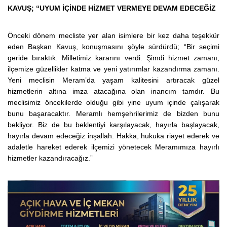
KAVUŞ; “UYUM İÇİNDE HİZMET VERMEYE DEVAM EDECEĞİZ
Önceki dönem mecliste yer alan isimlere bir kez daha teşekkür
eden Başkan Kavuş, konuşmasını şöyle sürdürdü; “Bir seçimi
geride bıraktık. Milletimiz kararını verdi. Şimdi hizmet zamanı,
ilçemize güzellikler katma ve yeni yatırımlar kazandırma zamanı.
Yeni meclisin Meram’da yaşam kalitesini artıracak güzel
hizmetlerin altına imza atacağına olan inancım tamdır. Bu
meclisimiz öncekilerde olduğu gibi yine uyum içinde çalışarak
bunu başaracaktır. Meramlı hemşehrilerimiz de bizden bunu
bekliyor. Biz de bu beklentiyi karşılayacak, hayırla başlayacak,
hayırla devam edeceğiz inşallah. Hakka, hukuka riayet ederek ve
adaletle hareket ederek ilçemizi yönetecek Meramımıza hayırlı
hizmetler kazandıracağız.”