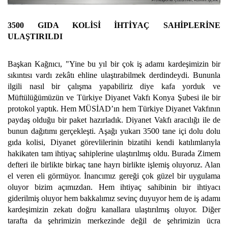
3500 GIDA KOLİSİ İHTİYAÇ SAHİPLERİNE
ULAŞTIRILDI
Başkan Kağnıcı, "Yine bu yıl bir çok iş adamı kardeşimizin bir
sıkıntısı vardı zekâtı ehline ulaştırabilmek derdindeydi. Bununla
ilgili nasıl bir çalışma yapabiliriz diye kafa yorduk ve
Müftülüğümüzün ve Türkiye Diyanet Vakfı Konya Şubesi ile bir
protokol yaptık. Hem MÜSİAD’ın hem Türkiye Diyanet Vakfının
paydaş olduğu bir paket hazırladık. Diyanet Vakfı aracılığı ile de
bunun dağıtımı gerçekleşti. Aşağı yukarı 3500 tane içi dolu dolu
gıda kolisi, Diyanet görevlilerinin bizatihi kendi katılımlarıyla
hakikaten tam ihtiyaç sahiplerine ulaştırılmış oldu. Burada Zimem
defteri ile birlikte birkaç tane hayrı birlikte işlemiş oluyoruz. Alan
el veren eli görmüyor. İnancımız gereği çok güzel bir uygulama
oluyor bizim açımızdan. Hem ihtiyaç sahibinin bir ihtiyacı
giderilmiş oluyor hem bakkalımız sevinç duyuyor hem de iş adamı
kardeşimizin zekatı doğru kanallara ulaştırılmış oluyor. Diğer
tarafta da şehrimizin merkezinde değil de şehrimizin ücra