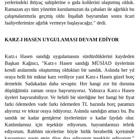
yerlerindeki ihtiyaç sahiplerine o gıda kolilerini ulaştırmış olduk.
Ramazan ayı tüm yönetim kurulumuzun da çabaları ile ağırlıklı bu
çalışmalarımızla geçmiş oldu İnşallah bayramdan sonra ticari
faaliyetlerimize ağırlık vermeye başlayacağız." dedi.
KARZ-I HASEN UYGULAMASI DEVAM EDİYOR
Karz-ı Hasen sandığı uygulamasını sürdürdüklerini kaydeden
Başkan Kağnıcı, "Karz-ı Hasen sandığı MÜSİAD üyelerinin
kendi aralarında oluşturmuş oldukları bir sandık. Aslında her yıl
oraya belli bir miktar karz veriliyor yani Karz-ı Hasen güzel borç
demektir. Sadakadan daha sevaptır. Her hangi zor bir duruma
düştüğümüz zaman oraya başvuruyoruz. Yalnızca Karz-ı Hasen
üyeleri başvurabiliyor. Ve belirli bir süreliğine her hangi bir fiyat
farkı ödemeden vade farkı ödemeden TL bazında borç paramızı
alıyoruz ve tekrar oraya ödüyoruz. Aslında sandığın amacı bu. Bu
sandık ne kadar genişlerse üyelerimize o kadar faydalı olur.
Katılımlarınız için teşekkür ediyorum, bayramlarınızı tebrik
ediyorum. Rabbim nicelerine böyle birlik beraberlik içerisinde
kavuşmayı nasip etsin diye dua ediyorum teşekkür ediyorum."