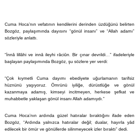
Cuma Hoca’nın vefatının kendilerini derinden üzdüğünü belirten
Bozgöz, paylaşımında dayısını “gönül insanı” ve “Allah adamı”
sözleriyle anlattı.
“İnnâ lillâhi ve innâ ileyhi râciûn. Bir çınar devrildi…” ifadeleriyle
başlayan paylaşımında Bozgöz, şu sözlere yer verdi:
“Çok kıymetli Cuma dayımı ebediyete uğurlamanın tarifsiz
hüznünü yaşıyoruz. Ömrünü iyiliğe, dürüstlüğe ve gönül
kazanmaya adamış, kimseyi incitmeyen, herkese şefkat ve
muhabbetle yaklaşan gönül insanı Allah adamıydı.”
Cuma Hoca’nın ardında güzel hatıralar bıraktığını ifade eden
Bozgöz, “Ardında yalnızca hatıralar değil; dualar, hayırla yâd
edilecek bir ömür ve gönüllerde silinmeyecek izler bıraktı” dedi.