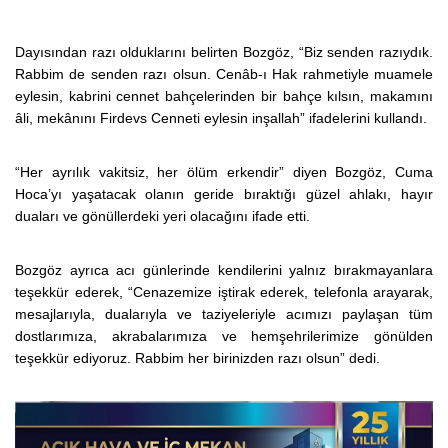
Dayısından razı olduklarını belirten Bozgöz, “Biz senden razıydık.
Rabbim de senden razı olsun. Cenâb-ı Hak rahmetiyle muamele
eylesin, kabrini cennet bahçelerinden bir bahçe kılsın, makamını
âli, mekânını Firdevs Cenneti eylesin inşallah” ifadelerini kullandı.
“Her ayrılık vakitsiz, her ölüm erkendir” diyen Bozgöz, Cuma
Hoca’yı yaşatacak olanın geride bıraktığı güzel ahlakı, hayır
duaları ve gönüllerdeki yeri olacağını ifade etti.
Bozgöz ayrıca acı günlerinde kendilerini yalnız bırakmayanlara
teşekkür ederek, “Cenazemize iştirak ederek, telefonla arayarak,
mesajlarıyla, dualarıyla ve taziyeleriyle acımızı paylaşan tüm
dostlarımıza, akrabalarımıza ve hemşehrilerimize gönülden
teşekkür ediyoruz. Rabbim her birinizden razı olsun” dedi.