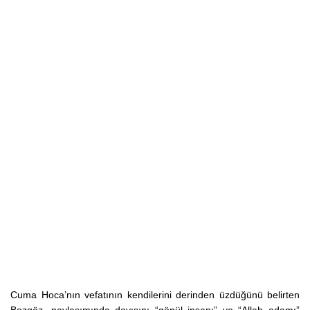
Cuma Hoca’nın vefatının kendilerini derinden üzdüğünü belirten
Bozgöz, paylaşımında dayısını “gönül insanı” ve “Allah adamı”