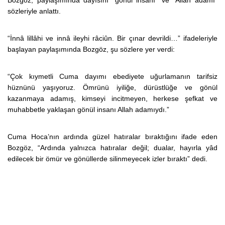
sözleriyle anlattı.
“İnnâ lillâhi ve innâ ileyhi râciûn. Bir çınar devrildi…” ifadeleriyle
başlayan paylaşımında Bozgöz, şu sözlere yer verdi:
“Çok kıymetli Cuma dayımı ebediyete uğurlamanın tarifsiz
hüznünü yaşıyoruz. Ömrünü iyiliğe, dürüstlüğe ve gönül
kazanmaya adamış, kimseyi incitmeyen, herkese şefkat ve
muhabbetle yaklaşan gönül insanı Allah adamıydı.”
Cuma Hoca’nın ardında güzel hatıralar bıraktığını ifade eden
Bozgöz, “Ardında yalnızca hatıralar değil; dualar, hayırla yâd
edilecek bir ömür ve gönüllerde silinmeyecek izler bıraktı” dedi.