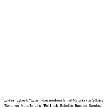
Eskil'in Taşkesik Yaylası'ndan merhum İsmail Meral'in kızı Şükriye
(Şekeriye) Meral'in oğlu (Eskil eski Belediye Başkanı Şerafettin