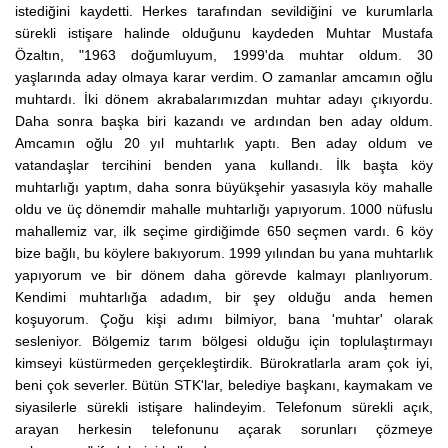
istediğini kaydetti. Herkes tarafından sevildiğini ve kurumlarla
sürekli istişare halinde olduğunu kaydeden Muhtar Mustafa
Özaltın, "1963 doğumluyum, 1999'da muhtar oldum. 30
yaşlarında aday olmaya karar verdim. O zamanlar amcamın oğlu
muhtardı. İki dönem akrabalarımızdan muhtar adayı çıkıyordu.
Daha sonra başka biri kazandı ve ardından ben aday oldum.
Amcamın oğlu 20 yıl muhtarlık yaptı. Ben aday oldum ve
vatandaşlar tercihini benden yana kullandı. İlk başta köy
muhtarlığı yaptım, daha sonra büyükşehir yasasıyla köy mahalle
oldu ve üç dönemdir mahalle muhtarlığı yapıyorum. 1000 nüfuslu
mahallemiz var, ilk seçime girdiğimde 650 seçmen vardı. 6 köy
bize bağlı, bu köylere bakıyorum. 1999 yılından bu yana muhtarlık
yapıyorum ve bir dönem daha görevde kalmayı planlıyorum.
Kendimi muhtarlığa adadım, bir şey olduğu anda hemen
koşuyorum. Çoğu kişi adımı bilmiyor, bana 'muhtar' olarak
sesleniyor. Bölgemiz tarım bölgesi olduğu için toplulaştırmayı
kimseyi küstürmeden gerçekleştirdik. Bürokratlarla aram çok iyi,
beni çok severler. Bütün STK'lar, belediye başkanı, kaymakam ve
siyasilerle sürekli istişare halindeyim. Telefonum sürekli açık,
arayan herkesin telefonunu açarak sorunları çözmeye