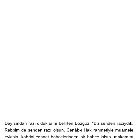
Dayısından razı olduklarını belirten Bozgöz, “Biz senden razıydık.
Rabbim de senden razı olsun. Cenâb-ı Hak rahmetiyle muamele
eylesin, kabrini cennet bahçelerinden bir bahçe kılsın, makamını