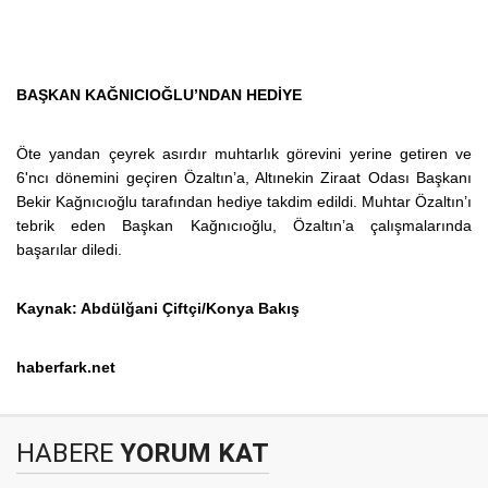
BAŞKAN KAĞNICIOĞLU’NDAN HEDİYE
Öte yandan çeyrek asırdır muhtarlık görevini yerine getiren ve
6'ncı dönemini geçiren Özaltın’a, Altınekin Ziraat Odası Başkanı
Bekir Kağnıcıoğlu tarafından hediye takdim edildi. Muhtar Özaltın’ı
tebrik eden Başkan Kağnıcıoğlu, Özaltın’a çalışmalarında
başarılar diledi.
Kaynak: Abdülğani Çiftçi/Konya Bakış
haberfark.net
HABERE
YORUM KAT