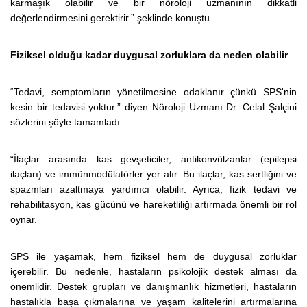
karmaşık olabilir ve bir nöroloji uzmanının dikkatli
değerlendirmesini gerektirir.” şeklinde konuştu.
Fiziksel olduğu kadar duygusal zorluklara da neden olabilir
“Tedavi, semptomların yönetilmesine odaklanır çünkü SPS'nin
kesin bir tedavisi yoktur.” diyen Nöroloji Uzmanı Dr. Celal Şalçini
sözlerini şöyle tamamladı:
“
İlaçlar arasında kas gevşeticiler, antikonvülzanlar (epilepsi
ilaçları) ve immünmodülatörler yer alır. Bu ilaçlar, kas sertliğini ve
spazmları azaltmaya yardımcı olabilir. Ayrıca, fizik tedavi ve
rehabilitasyon, kas gücünü ve hareketliliği artırmada önemli bir rol
oynar.
SPS ile yaşamak, hem fiziksel hem de duygusal zorluklar
içerebilir. Bu nedenle, hastaların psikolojik destek alması da
önemlidir. Destek grupları ve danışmanlık hizmetleri, hastaların
hastalıkla başa çıkmalarına ve yaşam kalitelerini artırmalarına