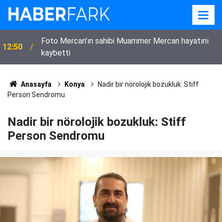
Mehir Vakfı’ndan Suriye’ye 80 milyon TL’lik düğün
10:47
desteği
Anasayfa
Konya
Nadir bir nörolojik bozukluk: Stiff
Person Sendromu
Nadir bir nörolojik bozukluk: Stiff
Person Sendromu