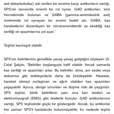
asit dekarboksilaz) adı verilen bir enzime karşı antikorların varlığı,
SPS'nin tanısında önemli bir rol oynar. GAD antikorları, sinir
hücrelerinde bulunan ve GABA (gamma-aminobutirik asit)
üretiminde rol oynayan bu enzimi hedef alır. GABA, kas
hareketlerini düzenleyen bir nörotransmitterdir ve eksikliği kas
sertliği ve spazmlarına yol açar.”
Teşhisi karmaşık olabilir
SPS'nin belirtilerinin genellikle yavaş yavaş geliştiğini söyleyen
Dr.
Celal Şalçini, “Belirtiler
başlangıçta hafif olabilir. Ancak zamanla
kas sertliği ve spazmları artar. Bu belirtiler, stres, ani sesler veya
dokunma gibi tetikleyicilerle daha da kötüleşebilir. Hastalar,
hareket etmeyi zorlaştıran ve ağrılı olabilen kas spazmları
yaşayabilir. Ayrıca, denge sorunları ve düşme riski de yaygındır.
SPS teşhisi, klinik belirtilerin yanı sıra kan testleri ve
elektromyografi (EMG) gibi testlerle konulur. GAD antikorlarının
varlığı, SPS teşhisinde güçlü bir göstergedir. Ancak, bu antikorlar
her zaman SPS'li hastalarda bulunmayabilir, bu nedenle teşhis