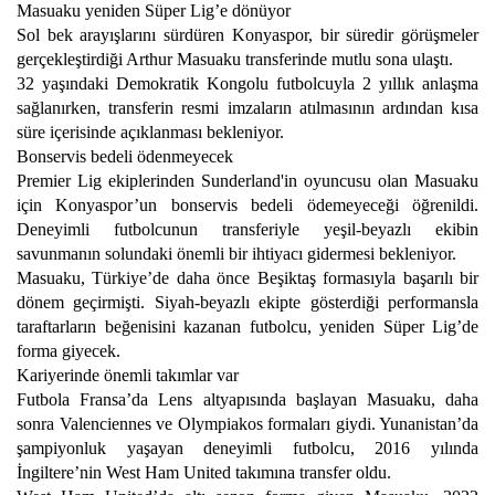
Masuaku yeniden Süper Lig’e dönüyor
Sol bek arayışlarını sürdüren Konyaspor, bir süredir görüşmeler
gerçekleştirdiği Arthur Masuaku transferinde mutlu sona ulaştı.
32 yaşındaki Demokratik Kongolu futbolcuyla 2 yıllık anlaşma
sağlanırken, transferin resmi imzaların atılmasının ardından kısa
süre içerisinde açıklanması bekleniyor.
Bonservis bedeli ödenmeyecek
Premier Lig ekiplerinden Sunderland'in oyuncusu olan Masuaku
için Konyaspor’un bonservis bedeli ödemeyeceği öğrenildi.
Deneyimli futbolcunun transferiyle yeşil-beyazlı ekibin
savunmanın solundaki önemli bir ihtiyacı gidermesi bekleniyor.
Masuaku, Türkiye’de daha önce Beşiktaş formasıyla başarılı bir
dönem geçirmişti. Siyah-beyazlı ekipte gösterdiği performansla
taraftarların beğenisini kazanan futbolcu, yeniden Süper Lig’de
forma giyecek.
Kariyerinde önemli takımlar var
Futbola Fransa’da Lens altyapısında başlayan Masuaku, daha
sonra Valenciennes ve Olympiakos formaları giydi. Yunanistan’da
şampiyonluk yaşayan deneyimli futbolcu, 2016 yılında
İngiltere’nin West Ham United takımına transfer oldu.