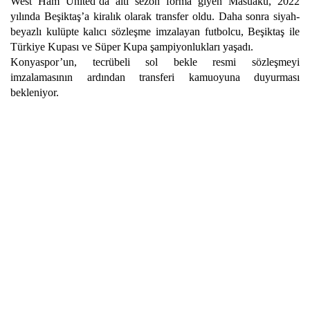
West Ham United’da altı sezon forma giyen Masuaku, 2022
yılında Beşiktaş’a kiralık olarak transfer oldu. Daha sonra siyah-
beyazlı kulüpte kalıcı sözleşme imzalayan futbolcu, Beşiktaş ile
Türkiye Kupası ve Süper Kupa şampiyonlukları yaşadı.
Konyaspor’un, tecrübeli sol bekle resmi sözleşmeyi
imzalamasının ardından transferi kamuoyuna duyurması
bekleniyor.