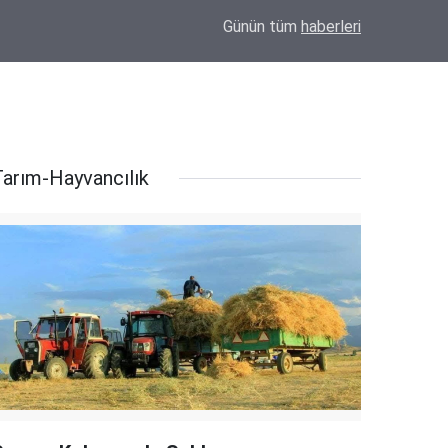
15:40
Eskil'de kesime götürülecek tosun sahibini ha
Günün tüm
haberleri
Tarım-Hayvancılık