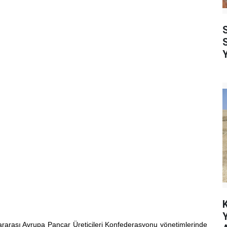
S
S
slararası Avrupa Pancar Üreticileri Konfederasyonu yönetimlerinde