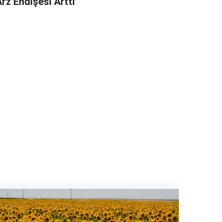
rz Endişesi Arttı