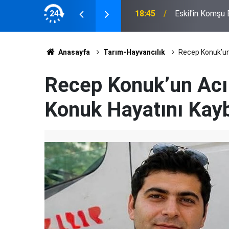
ucu il başkanı oldu
24
18:45
Eskil'in Komşu
Anasayfa
Tarım-Hayvancılık
Recep Konuk’un 
Recep Konuk’un Acı 
Konuk Hayatını Kayb