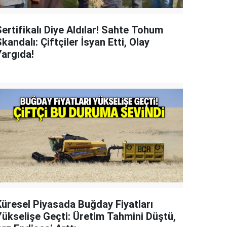
ertifikalı Diye Aldılar! Sahte Tohum
kandalı: Çiftçiler İsyan Etti, Olay
Yargıda!
Küresel Piyasada Buğday Fiyatları
Yükselişe Geçti: Üretim Tahmini Düştü,