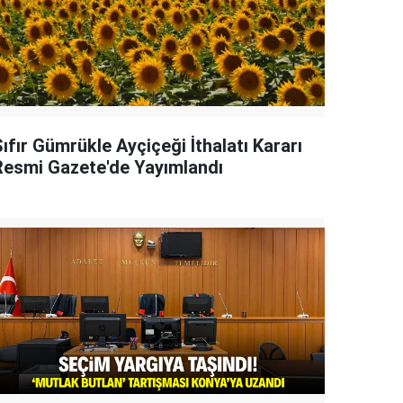
ıfır Gümrükle Ayçiçeği İthalatı Kararı
Resmi Gazete'de Yayımlandı