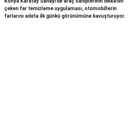
Konya Karatay Sanayi’de araç sahiplerinin dikkatini
çeken far temizleme uygulaması, otomobillerin
farlarını adeta ilk günkü görünümüne kavuşturuyor.