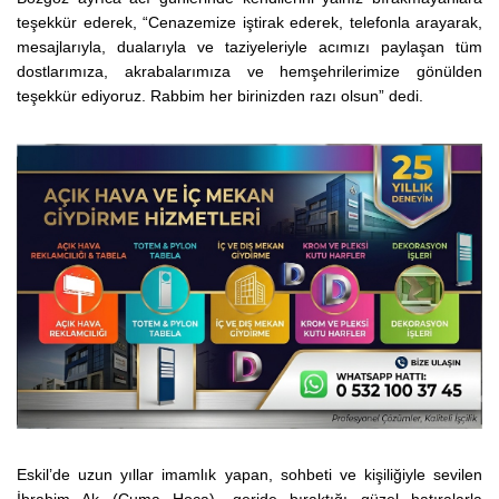
teşekkür ederek, “Cenazemize iştirak ederek, telefonla arayarak,
mesajlarıyla, dualarıyla ve taziyeleriyle acımızı paylaşan tüm
dostlarımıza, akrabalarımıza ve hemşehrilerimize gönülden
teşekkür ediyoruz. Rabbim her birinizden razı olsun” dedi.
Eskil’de uzun yıllar imamlık yapan, sohbeti ve kişiliğiyle sevilen
İbrahim Ak (Cuma Hoca), geride bıraktığı güzel hatıralarla