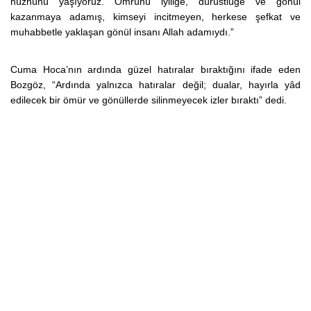
hüznünü yaşıyoruz. Ömrünü iyiliğe, dürüstlüğe ve gönül
kazanmaya adamış, kimseyi incitmeyen, herkese şefkat ve
muhabbetle yaklaşan gönül insanı Allah adamıydı.”
Cuma Hoca’nın ardında güzel hatıralar bıraktığını ifade eden
Bozgöz, “Ardında yalnızca hatıralar değil; dualar, hayırla yâd
edilecek bir ömür ve gönüllerde silinmeyecek izler bıraktı” dedi.