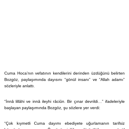
Cuma Hoca’nın vefatının kendilerini derinden üzdüğünü belirten
Bozgöz, paylaşımında dayısını “gönül insanı” ve “Allah adamı”
sözleriyle anlattı.
“İnnâ lillâhi ve innâ ileyhi râciûn. Bir çınar devrildi…” ifadeleriyle
başlayan paylaşımında Bozgöz, şu sözlere yer verdi:
“Çok kıymetli Cuma dayımı ebediyete uğurlamanın tarifsiz