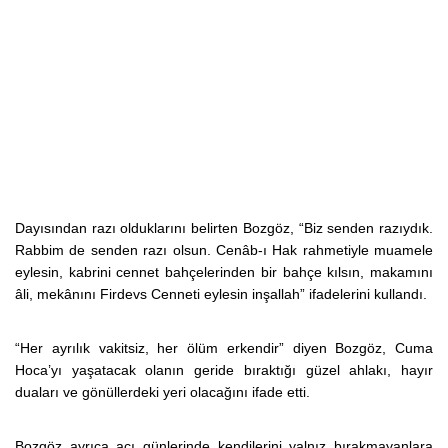
Dayısından razı olduklarını belirten Bozgöz, “Biz senden razıydık.
Rabbim de senden razı olsun. Cenâb-ı Hak rahmetiyle muamele
eylesin, kabrini cennet bahçelerinden bir bahçe kılsın, makamını
âli, mekânını Firdevs Cenneti eylesin inşallah” ifadelerini kullandı.
“Her ayrılık vakitsiz, her ölüm erkendir” diyen Bozgöz, Cuma
Hoca’yı yaşatacak olanın geride bıraktığı güzel ahlakı, hayır
duaları ve gönüllerdeki yeri olacağını ifade etti.
Bozgöz ayrıca acı günlerinde kendilerini yalnız bırakmayanlara