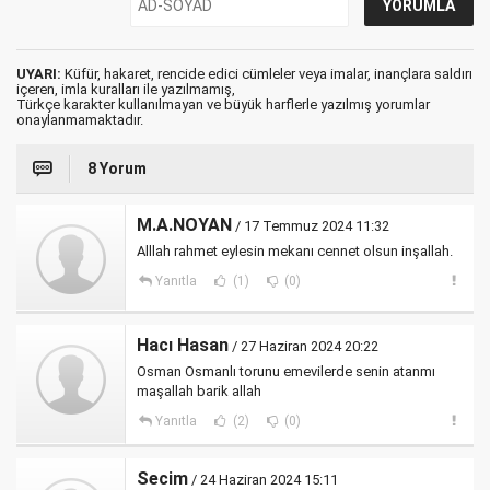
UYARI:
Küfür, hakaret, rencide edici cümleler veya imalar, inançlara saldırı
içeren, imla kuralları ile yazılmamış,
Türkçe karakter kullanılmayan ve büyük harflerle yazılmış yorumlar
onaylanmamaktadır.
8 Yorum
M.A.NOYAN
/ 17 Temmuz 2024 11:32
Alllah rahmet eylesin mekanı cennet olsun inşallah.
Yanıtla
(1)
(0)
Hacı Hasan
/ 27 Haziran 2024 20:22
Osman Osmanlı torunu emevilerde senin atanmı
maşallah barik allah
Yanıtla
(2)
(0)
Secim
/ 24 Haziran 2024 15:11