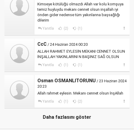
Kimseye kötülüğü olmazdı Allah var kolu komşuya
temiz huyluydu mekanı cennet olsun inşallah iyi
önden gider nedense tüm yakınlarına başsağlığı
dilerim
Yanıtla
(2)
(1)
CcC
/ 24 Haziran 2024 00:20
ALLAH RAHMET EYLESİN MEKANI CENNET OLSUN
İNŞALLAH YAKINLARINI N BAŞINIZ SAĞ OLSUN
Yanıtla
(1)
(1)
Osman OSMANLITORUNU
/ 23 Haziran 2024
20:23
Allah rahmet eylesin. Mekanı cennet olsun İnşAllah
Yanıtla
(1)
(2)
Daha fazlasını göster