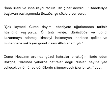
“İnnâ lillâhi ve innâ ileyhi râciûn. Bir çınar devrildi…” ifadeleriyle
başlayan paylaşımında Bozgöz, şu sözlere yer verdi:
“Çok kıymetli Cuma dayımı ebediyete uğurlamanın tarifsiz
hüznünü yaşıyoruz. Ömrünü iyiliğe, dürüstlüğe ve gönül
kazanmaya adamış, kimseyi incitmeyen, herkese şefkat ve
muhabbetle yaklaşan gönül insanı Allah adamıydı.”
Cuma Hoca’nın ardında güzel hatıralar bıraktığını ifade eden
Bozgöz, “Ardında yalnızca hatıralar değil; dualar, hayırla yâd
edilecek bir ömür ve gönüllerde silinmeyecek izler bıraktı” dedi.