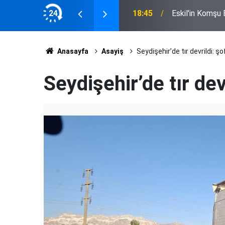
ucu il başkanı oldu
24
18:45
Eskil'in Komşu
Anasayfa
Asayiş
Seydişehir’de tır devrildi: ş
Seydişehir’de tır dev