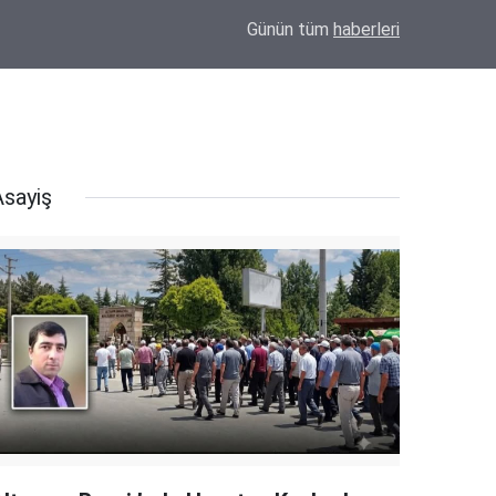
15:40
Eskil'de kesime götürülecek tosun sahibini ha
Günün tüm
haberleri
Asayiş