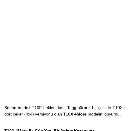
Sedan modeli T10F beklenirken, Togg sürpriz bir şekilde T10X'in
dört çeker (4x4) versiyonu olan
T10X 4More
modelini duyurdu.
T10X 4More ile Güç Yeni Bir Anlam Kazanıyor