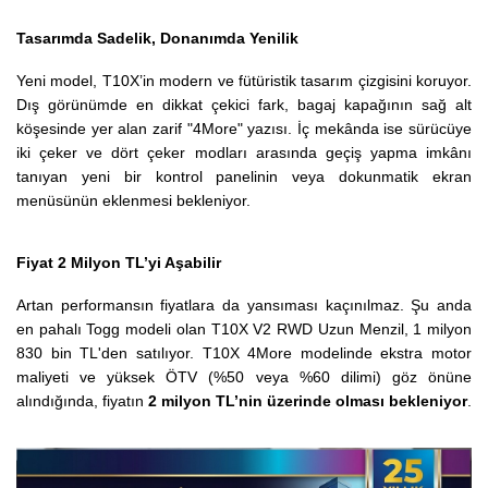
Tasarımda Sadelik, Donanımda Yenilik
Yeni model, T10X’in modern ve fütüristik tasarım çizgisini koruyor.
Dış görünümde en dikkat çekici fark, bagaj kapağının sağ alt
köşesinde yer alan zarif "4More" yazısı. İç mekânda ise sürücüye
iki çeker ve dört çeker modları arasında geçiş yapma imkânı
tanıyan yeni bir kontrol panelinin veya dokunmatik ekran
menüsünün eklenmesi bekleniyor.
Fiyat 2 Milyon TL’yi Aşabilir
Artan performansın fiyatlara da yansıması kaçınılmaz. Şu anda
en pahalı Togg modeli olan T10X V2 RWD Uzun Menzil, 1 milyon
830 bin TL'den satılıyor. T10X 4More modelinde ekstra motor
maliyeti ve yüksek ÖTV (%50 veya %60 dilimi) göz önüne
alındığında, fiyatın
2 milyon TL’nin üzerinde olması bekleniyor
.