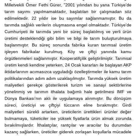
Milletvekili Ömer Fethi Gürer, "2001 yılından bu yana Türkiye'de
tarım sayımı yapılmamaktadır, başlatılan bir çalışmadan söz
edilmektedir. 22 yıldır ise bu sayımlar sağlanmamıştır. Bu da
tarımda sağlıklı verilerin oluşmasına engel olmaktadır. Türkiye'de
Cumhuriyeti ile tarımda yeni bir süreç başlatılmış ve yerli ürün
üretimi desteklendiği gibi bilim ve bilgi ile tarım buluşturulmaya
başlanmıştır. Bu süreç sonunda fabrika kuran tarımsal üretim
işleyen fabrikalar kurulmuş. Köy ve çiftçi yanında kamu
örgütlenmeleri sağlanmıştır. Kooperatifçilik geliştirilmiştir. Tarımsal
üretim kendi kendine yeterken, 24 Ocak kararları ile başlayan AKP
iktidarlarının acımasızca uyguladığı özelleştirmeler ile kamu tarım
politikalarından adım adım uzaklaşılmıştır. Tarımda yüksek üretim
maliyetleri gerekçe gösterilerek turizm ve sanayi sektörlerine
yönelinmiş ve tarımın ithalata bağımlı hale getirilmesi IMF ve
Dünya Bankası'nın aklı ile uygulamaya alınmıştır. Bu dönüşüm
süreci, üreticiyi ve çiftçiyi tüccarın eline bırakmıştır. Girdi
maliyetleri sürekli artarken, üreticilerin ürettikleri ürünler değer
bulmamaya, tüketiciler ise yüksek fiyatlarla ürün almak zorunda
bırakılmışlardır. İthalatçılar, rantçılar ve aracılar bu durumdan
kazanç sağlarken, üreticiler giderek zorlaşan koşullarla mücadele