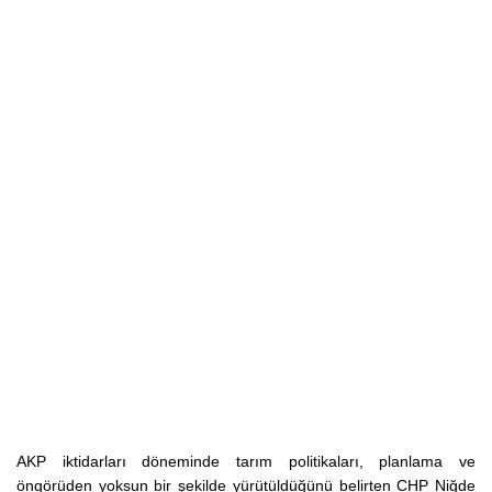
AKP iktidarları döneminde tarım politikaları, planlama ve
öngörüden yoksun bir şekilde yürütüldüğünü belirten CHP Niğde