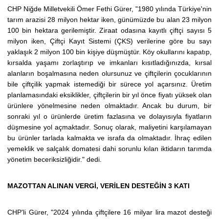
CHP Niğde Milletvekili Ömer Fethi Gürer, "1980 yılında Türkiye'nin
tarım arazisi 28 milyon hektar iken, günümüzde bu alan 23 milyon
100 bin hektara gerilemiştir. Ziraat odasına kayıtlı çiftçi sayısı 5
milyon iken, Çiftçi Kayıt Sistemi (ÇKS) verilerine göre bu sayı
yaklaşık 2 milyon 100 bin kişiye düşmüştür. Köy okullarını kapatıp,
kırsalda yaşamı zorlaştırıp ve imkanları kısıtladığınızda, kırsal
alanların boşalmasına neden olursunuz ve çiftçilerin çocuklarının
bile çiftçilik yapmak istemediği bir sürece yol açarsınız. Üretim
planlamasındaki eksiklikler, çiftçilerin bir yıl önce fiyatı yüksek olan
ürünlere yönelmesine neden olmaktadır. Ancak bu durum, bir
sonraki yıl o ürünlerde üretim fazlasına ve dolayısıyla fiyatların
düşmesine yol açmaktadır. Sonuç olarak, maliyetini karşılamayan
bu ürünler tarlada kalmakta ve israfa da olmaktadır. İhraç edilen
yemeklik ve salçalık domatesi dahi sorunlu kılan iktidarın tarımda
yönetim beceriksizliğidir." dedi.
MAZOTTAN ALINAN VERGİ, VERİLEN DESTEĞİN 3 KATI
CHP'li Gürer, "2024 yılında çiftçilere 16 milyar lira mazot desteği