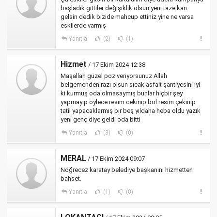
başladık gittiler değişiklik olsun yeni taze kan
gelsin dedik bizide mahcup ettiniz yine ne varsa
eskilerde varmış
Yanıtla
(2)
(1)
Hizmet
/ 17 Ekim 2024 12:38
Maşallah güzel poz veriyorsunuz Allah
belgemenden razı olsun sıcak asfalt şantiyesini iyi
ki kurmuş oda olmasaymış bunlar hiçbir şey
yapmayıp öylece resim cekinip bol resim çekinip
tatil yapacaklarmış bir beş yıldaha heba oldu yazık
yeni genç diye geldi oda bitti
Yanıtla
(3)
(0)
MERAL
/ 17 Ekim 2024 09:07
Nöğrecez karatay belediye başkanını hizmetten
bahset.
Yanıtla
(1)
(0)