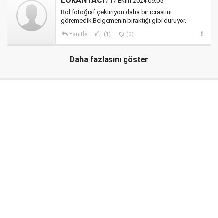
LOKANTACI
/ 17 Ekim 2024 09:05
Bol fotoğraf çektiriyon daha bir icraatını
göremedik.Belgemenin bıraktığı gibi duruyor.
Yanıtla
(1)
(0)
Daha fazlasını göster