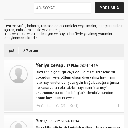
UYARI:
Küfür, hakaret, rencide edici cümleler veya imalar, inançlara saldırı
içeren, imla kuralları ile yazılmamış,
Türkçe karakter kullanılmayan ve büyük harflerle yazılmış yorumlar
onaylanmamaktadır.
7 Yorum
Yeniye cevap
/ 17 Ekim 2024 14:39
Bazılarının çocuğu veya oğlu olmaz israr eder bir
çocuğum veya oğlum olsun diye yalnız hayırlısını
istemeyi unutur dünyaya gelir bağa bacağa sığmaz
herkese zararı olur bizler hayırlısını istemeyi
unutmuşuz şu eskiler bir gitsin demişiz bundan
sonra hayırlısını isteyelim
Yanıtla
(2)
(1)
Yeni
/ 17 Ekim 2024 13:14
Şu eskiler gitsin bir kurtulalım diye adeta kampanya