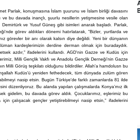
B
t Parlak, konuşmasına İslam şuurunu ve İslam birliği davasını
e bu davada inançlı, şuurlu nesillerin yetişmesine vesile olan
 Demirtürk ve Yusuf Güneş gibi isimleri anarak başladı. Parlak,
ği'nde görev aldıkları dönemi hatırlatarak, "Bizler, yurtlarda ve
ız görevler bir anı olarak kalsın diye değildi. Yeni bir dünyanın
üman kardeşlerimizin derdine derman olmak için buradaydık.
etsek azdır," ifadelerini kullandı. AGD'nin Gazze ve Kudüs için
erimiz, Milli Gençlik Vakfı ve Anadolu Gençlik Derneği'nin Gazze
n Milli Görüş teşkilatı olduğunu bildirdiler. Allah'a hamdolusn bu
e inşallah Kudüs'ü yeniden fethedecek, tüm dünyada zulüm gören
abilmeyi nasip etsin. Bugün Türkiye'de farklı zamanlarda 81 ilde
ini düzenliyoruz. Bu alanda yapılan çalışmalarda Konya’mız ilk
sek gidelim, bu davada görev aldık. Çocuklarımız, eşlerimiz bu
in çalışacak gençler yetiştirebilmeyi nasip etsin," ifadelerini