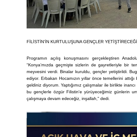
FİLİSTİN'İN KURTULUŞUNA GENÇLER YETİŞTİRECEĞ
Programın açılış konuşmasını gerçekleştiren Anad
“Konya’mızda geçmişte sizlerin de gayretleriyle bir te
meyvesini verdi. Binalar kuruldu, gençler yetiştirildi. B
ediyor. Erbakan Hocamızın yıllar önce temellerini attığ
geldiniz diyorum. Yaptığımız çalışmalar ile birlikte inanc
bu gençlerle özgür Filistin'e yürüyeceğimiz günlerin
çalışmaya devam edeceğiz, inşallah," dedi.