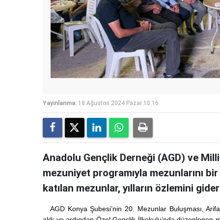
Yayınlanma:
18 Ağustos 2024 Pazar 10:16
Anadolu Gençlik Derneği (AGD) ve Mill
mezuniyet programıyla mezunlarını bir a
katılan mezunlar, yılların özlemini gide
AGD Konya Şubesi’nin 20. Mezunlar Buluşması, Arifa
aldı ve ardından Özel Gençlik İlkokulu’nda düzenlenen m