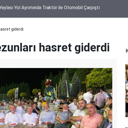
sret giderdi
nları hasret giderdi