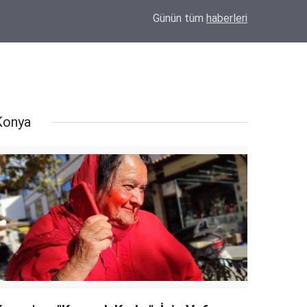
10:37
Kulu'da Traktör Alevlere Teslim Oldu! Geriye 
Günün tüm
haberleri
Konya