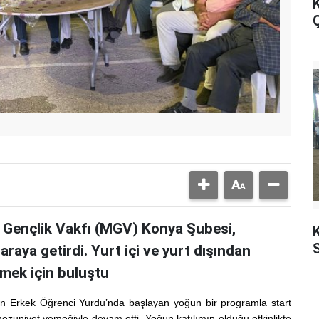
K
Ç
i Gençlik Vakfı (MGV) Konya Şubesi,
K
raya getirdi. Yurt içi ve yurt dışından
rmek için buluştu
n Erkek Öğrenci Yurdu’nda başlayan yoğun bir programla start
ezuniyet yemeğiyle devam etti. Yoğun katılımın olduğu etkinlikte