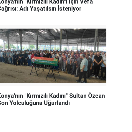
onya'nın "Kırmızılı Kadın"ı İçin Vefa
ağrısı: Adı Yaşatılsın İsteniyor
onya'nın "Kırmızılı Kadını" Sultan Özcan
Son Yolculuğuna Uğurlandı