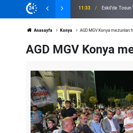
"Telkin (Talkın) Ölüye Değil, Diriye Verilir"... Bayram Hoca'dan Cenazede Dikkat Çeken
tomobil Çarpıştı
24
11:06
Sözler!
Anasayfa
Konya
AGD MGV Konya mezunları ha
AGD MGV Konya mezu