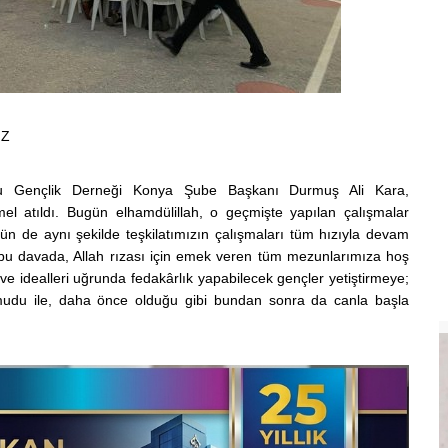
İZ
olu Gençlik Derneği Konya Şube Başkanı Durmuş Ali Kara,
mel atıldı. Bugün elhamdülillah, o geçmişte yapılan çalışmalar
ugün de aynı şekilde teşkilatımızın çalışmaları tüm hızıyla devam
ı bu davada, Allah rızası için emek veren tüm mezunlarımıza hoş
ı ve idealleri uğrunda fedakârlık yapabilecek gençler yetiştirmeye;
 umudu ile, daha önce olduğu gibi bundan sonra da canla başla