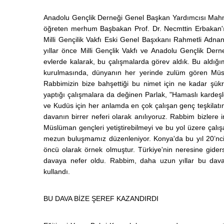
Anadolu Gençlik Derneği Genel Başkan Yardımcısı Mahme
öğreten merhum Başbakan Prof. Dr. Necmttin Erbakan'ı v
Milli Gençilik Vakfı Eski Genel Başxkanı Rahmetli Adnan
yıllar önce Milli Gençlik Vakfı ve Anadolu Gençlik Derne
evlerde kalarak, bu çalışmalarda görev aldık. Bu aldığım
kurulmasında, dünyanın her yerinde zulüm gören Müsl
Rabbimizin bize bahşettiği bu nimet için ne kadar şükr
yaptığı çalışmalara da değinen Parlak, "Hamaslı kardeşl
ve Kudüs için her anlamda en çok çalışan genç teşkilatını
davanın birrer neferi olarak anılıyoruz. Rabbim bizler
Müslüman gençleri yetiştirebilmeyi ve bu yol üzere çalış
mezun buluşmamız düzenleniyor. Konya'da bu yıl 20’ncis
öncü olarak örnek olmuştur. Türkiye'nin neresine gider
davaya nefer oldu. Rabbim, daha uzun yıllar bu dava iç
kullandı.
BU DAVA BİZE ŞEREF KAZANDIRDI