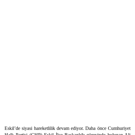
Eskil’de siyasi hareketlilik devam ediyor. Daha önce Cumhuriyet
Halk Partisi (CHP) Eskil İlçe Başkanlığı görevinde bulunan Ali