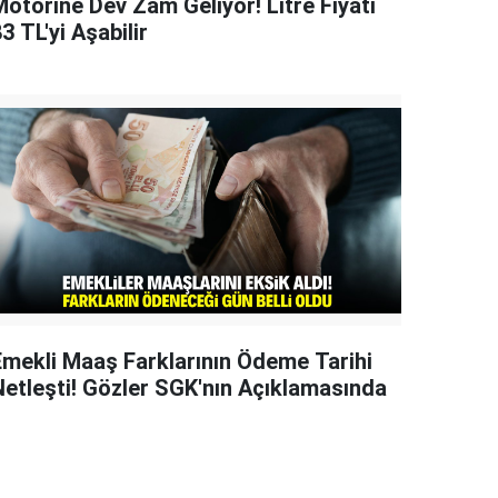
Motorine Dev Zam Geliyor! Litre Fiyatı
3 TL'yi Aşabilir
Emekli Maaş Farklarının Ödeme Tarihi
Netleşti! Gözler SGK'nın Açıklamasında