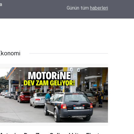
MHP Eskil İlçe Başkan Adayı Mehmet Meral'de
Oldu
14:18
Günün tüm
haberleri
İçinde Olacağız"
Ekonomi