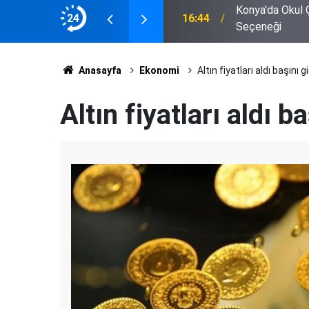
nta'da Yüzlerce Model ve Marka
24
14:37
Bor'da Yürek Y
Anasayfa
Ekonomi
Altın fiyatları aldı başını g
Altın fiyatları aldı b