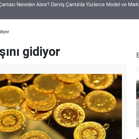
akan Yangın! 250 Küçükbaş Hayvan Telef Oldu, 40 Ton Arpa Kül 
idiyor
aşını gidiyor