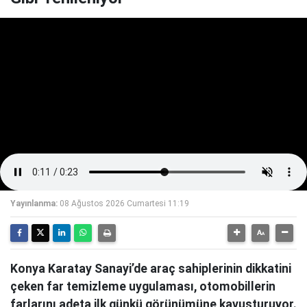
Yayınlanma:
08 Ağustos 2026 Cumartesi 11:19
Konya Karatay Sanayi’de araç sahiplerinin dikkatini
çeken far temizleme uygulaması, otomobillerin
farlarını adeta ilk günkü görünümüne kavuşturuyor.