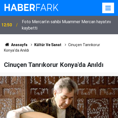
Mehir Vakfı’ndan Suriye’ye 80 milyon TL’lik düğün
10:47
desteği
Anasayfa
Kültür Ve Sanat
Cinuçen Tanrıkorur
Konya'da Anıldı
Cinuçen Tanrıkorur Konya'da Anıldı