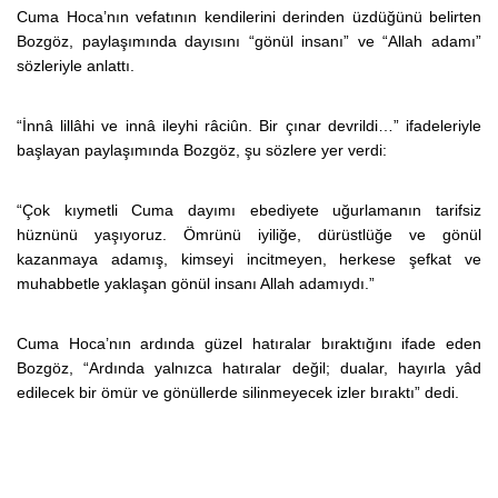
Cuma Hoca’nın vefatının kendilerini derinden üzdüğünü belirten
Bozgöz, paylaşımında dayısını “gönül insanı” ve “Allah adamı”
sözleriyle anlattı.
“İnnâ lillâhi ve innâ ileyhi râciûn. Bir çınar devrildi…” ifadeleriyle
başlayan paylaşımında Bozgöz, şu sözlere yer verdi:
“Çok kıymetli Cuma dayımı ebediyete uğurlamanın tarifsiz
hüznünü yaşıyoruz. Ömrünü iyiliğe, dürüstlüğe ve gönül
kazanmaya adamış, kimseyi incitmeyen, herkese şefkat ve
muhabbetle yaklaşan gönül insanı Allah adamıydı.”
Cuma Hoca’nın ardında güzel hatıralar bıraktığını ifade eden
Bozgöz, “Ardında yalnızca hatıralar değil; dualar, hayırla yâd
edilecek bir ömür ve gönüllerde silinmeyecek izler bıraktı” dedi.