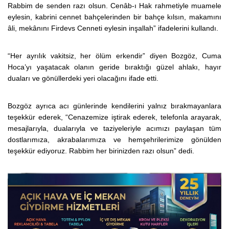
Rabbim de senden razı olsun. Cenâb-ı Hak rahmetiyle muamele
eylesin, kabrini cennet bahçelerinden bir bahçe kılsın, makamını
âli, mekânını Firdevs Cenneti eylesin inşallah” ifadelerini kullandı.
“Her ayrılık vakitsiz, her ölüm erkendir” diyen Bozgöz, Cuma
Hoca’yı yaşatacak olanın geride bıraktığı güzel ahlakı, hayır
duaları ve gönüllerdeki yeri olacağını ifade etti.
Bozgöz ayrıca acı günlerinde kendilerini yalnız bırakmayanlara
teşekkür ederek, “Cenazemize iştirak ederek, telefonla arayarak,
mesajlarıyla, dualarıyla ve taziyeleriyle acımızı paylaşan tüm
dostlarımıza, akrabalarımıza ve hemşehrilerimize gönülden
teşekkür ediyoruz. Rabbim her birinizden razı olsun” dedi.