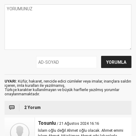
UYARI:
Küfür, hakaret, rencide edici cümleler veya imalar, inançlara saldırı
içeren, imla kuralları ile yazılmamış,
Türkçe karakter kullanılmayan ve büyük harflerle yazılmış yorumlar
onaylanmamaktadır.
2 Yorum
Tosunlu
/ 21 Ağustos 2024 16:16
İslam oğlu değil Ahmet oğlu olacak. Ahmet emmi
İslam Ahmet, Müslüman Ahmet gibi lakaplarla