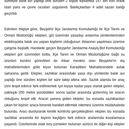
suretiyle balık avı yaptığı öne sürülen 2 kişiye toplamda 147 bin 494 liralık
idari para ve çevre cezaları uygulandı. Balıkçılardan 4 adet sazan balığı
geçirildi.
Edinilen bilgiye göre, Beyşehir İlçe Jandarma Komutanlığı ile İlçe Tarım ve
Orman Müdürlüğü ekipleri, göl üzerinde yasadışı avlanma yöntemlerinden
elektroşokla balık avı yapan kişilerin olduğunun ihbarının yapılması üzerine
çalışma başlattı. Harekete geçen Beyşehir Jandarma Asayiş Bot Komutanlığı
ekipleri göl üzerinden botla, İlçe Tarım ve Orman Müdürlüğüne bağlı su
ürünleri kontrol görevlileri de ihbar mevkisi olan Beyşehir'in dış
mahallelerinden göle kıyısı bulunan Karadiken Mahallesindeki avlak
sahasına geldi. Ekipler, sazlıklar arasındaki yasa dışı yöntemle balık avı
yaptığı öne sürülen kişileri bir süre takip altına aldı. Sazlık alanda bir araç
izini tespit edince fark edilmemek için kıyıya kadar yaya olarak gelen ekipler,
yaklaşık 200 metre yürüdükten sonra sazlar arasında gizlenmiş bir aracın
olduğunu tespit etti. Aracın yanına giden ekipler, bu esnada sazlıklardan
çıkan bir kişinin araca binerek hareket ettirmek istemesi üzerine müdahalede
bulundu. Aracı durdurarak kimlik kontrolü gerçekleştiren ekipler, bu esnada
sazlıklar arasında bir kişinin kaçtığını fark edince aralarında kovalamaca
yaşandı. Üzerlerinde ıslak boy çizmeleri bulunan sürücü ile diğer kişi ekipler