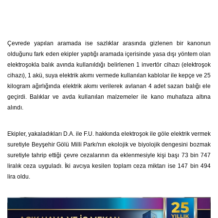
Çevrede yapılan aramada ise sazlıklar arasında gizlenen bir kanonun
olduğunu fark eden ekipler yaptığı aramada içerisinde yasa dışı yöntem olan
elektroşokla balık avında kullanıldığı belirlenen 1 invertör cihazı (elektroşok
cihazı), 1 akü, suya elektrik akımı vermede kullanılan kablolar ile kepçe ve 25
kilogram ağırlığında elektrik akımı verilerek avlanan 4 adet sazan balığı ele
geçirdi. Balıklar ve avda kullanılan malzemeler ile kano muhafaza altına
alındı.
Ekipler, yakaladıkları D.A. ile F.U. hakkında elektroşok ile göle elektrik vermek
suretiyle Beyşehir Gölü Milli Parkı'nın ekolojik ve biyolojik dengesini bozmak
suretiyle tahrip ettiği çevre cezalarının da eklenmesiyle kişi başı 73 bin 747
liralık ceza uyguladı. İki avcıya kesilen toplam ceza miktarı ise 147 bin 494
lira oldu.