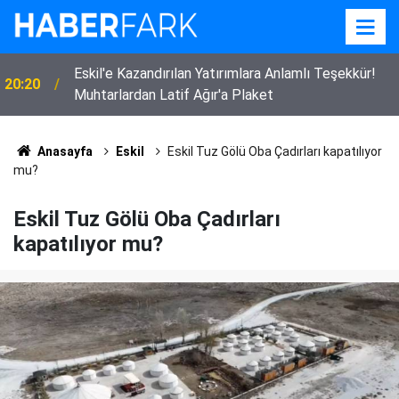
Eskil'e Kazandırılan Yatırımlara Anlamlı Teşekkür!
20:20
Muhtarlardan Latif Ağır'a Plaket
Eskil'de Kasıtlı Yangın İddiası! Güvenlik Kameraları
17:04
Her Şeyi Kaydetti
Anasayfa
Eskil
Eskil Tuz Gölü Oba Çadırları kapatılıyor
mu?
Eskil Tuz Gölü Oba Çadırları
kapatılıyor mu?