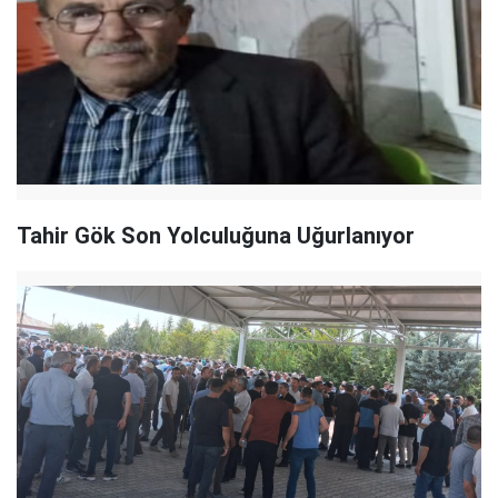
Tahir Gök Son Yolculuğuna Uğurlanıyor