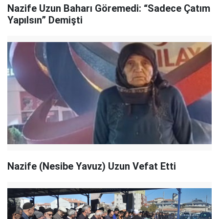
Nazife Uzun Baharı Göremedi: “Sadece Çatım
Yapılsın” Demişti
Nazife (Nesibe Yavuz) Uzun Vefat Etti