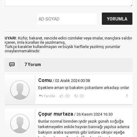
UYARI:
Küfür, hakaret, rencide edici cümleler veya imalar, inançlara saldırı
içeren, imla kuralları ile yazılmamış,
Türkçe karakter kullanılmayan ve büyük harflerle yazılmış yorumlar
onaylanmamaktadır.
7 Yorum
Comu
/ 02 Aralık 2024 00:58
Eşeklere aman iyi bakalım çobanların arkadaşı onlar
Yanıtla
(0)
(0)
Çopur murtaza
/ 26 Kasım 2024 16:30
Bunlar normal birinden iyidir yazık günah soğuğa
terketmeyelim eskile hayvan barınağı yapılsa adama
bakiyon araba surermis gibi üstüne cikiyor eşeğe