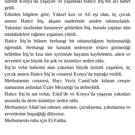
süredir Konya’da yaşayan 50 yaşındaki Hatice İriş’ten acı haber
geldi.
Edinilen bilgilere göre, Yüksel kızı ve Ali eşi olan, üç çocuk
annesi Hatice İriş, akşam saatlerinde aniden rahatsızlandı.
Yakınları tarafından hastaneye götürülen İriş, burada yapılan tüm
müdahalelere rağmen yaşamını yitirdi.
Hatice İriş’in bilinen herhangi bir rahatsızlığının bulunmadığı
öğrenildi. Herhangi bir hastalık nedeniyle tedavi görmediği
belirtilen İriş’in kısa süre içerisinde hayatını kaybetmesi, ailesi ve
sevenleri için büyük bir şok ve üzüntüye neden oldu.
İriş’in vefat haberini alan yakınları büyük üzüntü yaşarken, üç
çocuk annesi Hatice İriş’in cenazesi Konya’da toprağa verildi.
Merhumenin cenazesi, Hacı Veyis Camii’nde kılınan cenaze
namazının ardından Üçler Mezarlığı’na defnedildi.
Hatice İriş’in ani vefatı, Eskil’de ve Konya’da yaşayan yakınları
arasında da derin üzüntüye neden oldu.
Merhumeye Allah’tan rahmet; ailesine, çocuklarına, yakınlarına ve
sevenlerine başsağlığı diliyoruz.
Merhumenin ruhu için El-Fatiha.