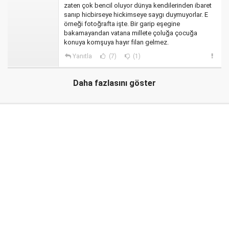
zaten çok bencil oluyor dünya kendilerinden ibaret
sanıp hicbirseye hickimseye saygı duymuyorlar. E
örneği fotoğrafta işte. Bir garip eşegine
bakamayandan vatana millete çoluğa çocuğa
konuya komşuya hayır filan gelmez.
Yanıtla
(7)
(1)
Daha fazlasını göster