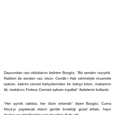
Dayısından razı olduklarını belirten Bozgöz, “Biz senden razıydık.
Rabbim de senden razı olsun. Cenâb-ı Hak rahmetiyle muamele
eylesin, kabrini cennet bahçelerinden bir bahçe kılsın, makamını
âli, mekânını Firdevs Cenneti eylesin inşallah” ifadelerini kullandı.
“Her ayrılık vakitsiz, her ölüm erkendir” diyen Bozgöz, Cuma
Hoca’yı yaşatacak olanın geride bıraktığı güzel ahlakı, hayır
duaları ve gönüllerdeki yeri olacağını ifade etti.