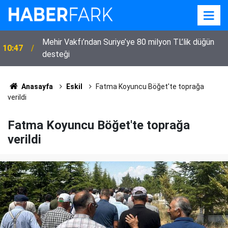
Uzmanlardan Kumar Bağımlılığı Uyarısı: "Kaybedilen
09:20
Sadece Para Değil"
Anasayfa
Eskil
Fatma Koyuncu Böğet'te toprağa
verildi
Fatma Koyuncu Böğet'te toprağa
verildi