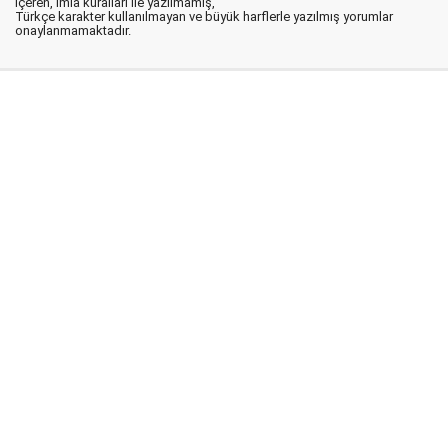
içeren, imla kuralları ile yazılmamış,
Türkçe karakter kullanılmayan ve büyük harflerle yazılmış yorumlar
onaylanmamaktadır.