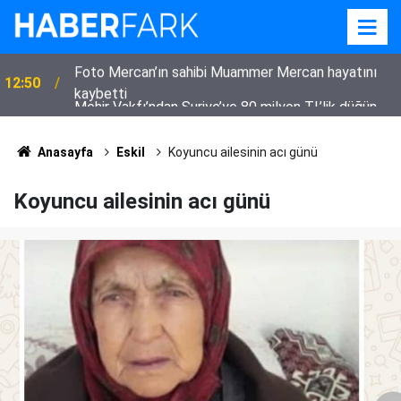
Mehir Vakfı’ndan Suriye’ye 80 milyon TL’lik düğün
10:47
desteği
Anasayfa
Eskil
Koyuncu ailesinin acı günü
Koyuncu ailesinin acı günü