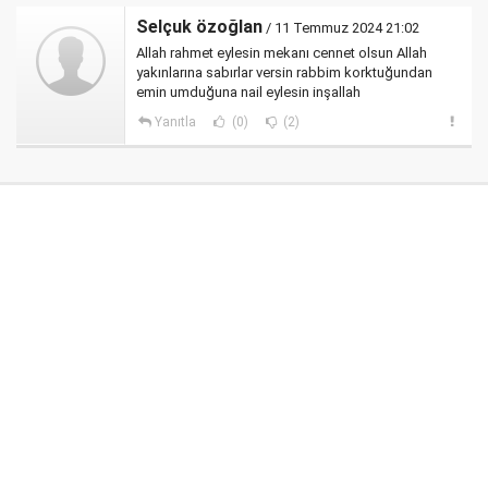
Selçuk özoğlan
/ 11 Temmuz 2024 21:02
Allah rahmet eylesin mekanı cennet olsun Allah
yakınlarına sabırlar versin rabbim korktuğundan
emin umduğuna nail eylesin inşallah
Yanıtla
(0)
(2)