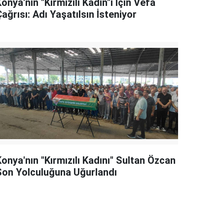
onya'nın "Kırmızılı Kadın"ı İçin Vefa
ağrısı: Adı Yaşatılsın İsteniyor
onya'nın "Kırmızılı Kadını" Sultan Özcan
Son Yolculuğuna Uğurlandı