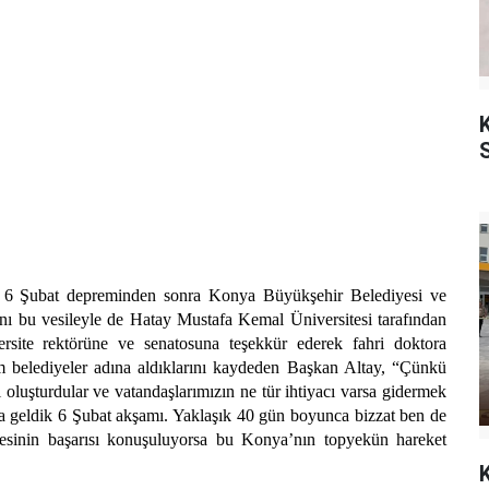
K
, 6 Şubat depreminden sonra Konya Büyükşehir Belediyesi ve
ını bu vesileyle de Hatay Mustafa Kemal Üniversitesi tarafından
versite rektörüne ve senatosuna teşekkür ederek fahri doktora
m belediyeler adına aldıklarını kaydeden Başkan Altay, “Çünkü
oluşturdular ve vatandaşlarımızın ne tür ihtiyacı varsa gidermek
ay’a geldik 6 Şubat akşamı. Yaklaşık 40 gün boyunca bizzat ben de
inin başarısı konuşuluyorsa bu Konya’nın topyekün hareket