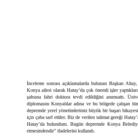
İnceleme sonrası açıklamalarda bulunan Başkan Altay
Konya ailesi olarak Hatay’da çok önemli işler yaptıklar
şahsına fahri doktora tevdi edildiğini anımsattı. Üni
diplomasını Konyalılar adına ve bu bölgede çalışan tü
depremde yerel yönetimlerimiz büyük bir başarı hikayesi 
için çaba sarf ettiler. Biz de verilen talimat gereği Hat
Hatay’da bulundum. Bugün depremde Konya Belediyes
etmesindendir” ifadelerini kullandı.