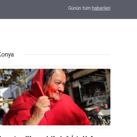
et
17:04
Eskil'de Kasıtlı Yangın İddiası! Güvenlik Kame
Günün tüm
haberleri
Konya