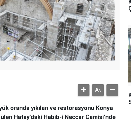
K
Ç
K
üyük oranda yıkılan ve restorasyonu Konya
tülen Hatay’daki Habib-i Neccar Camisi’nde