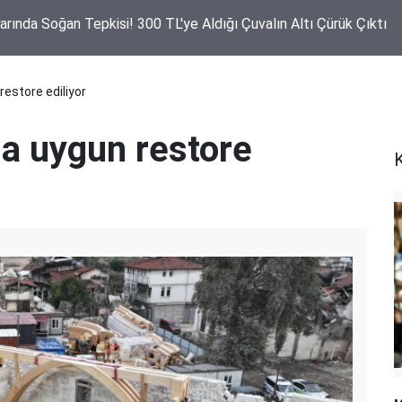
rılan Yatırımlara Anlamlı Teşekkür! Muhtarlardan Latif Ağır'a Plak
restore ediliyor
na uygun restore