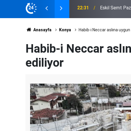
ığı Çuvalın Altı Çürük Çıktı
24
20:20
Eskil'e Kazandı
Anasayfa
Konya
Habib-i Neccar aslına uygun 
Habib-i Neccar aslı
ediliyor