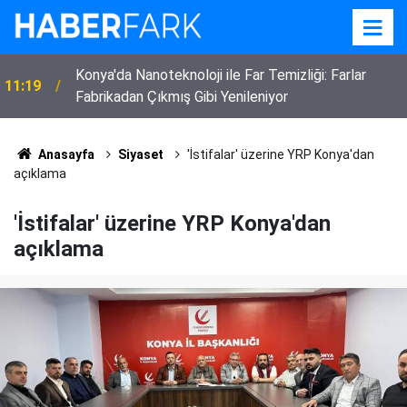
22:52
Eskilli 3 Çocuk Annesi Kadın Vefat Etti
Anasayfa
Siyaset
'İstifalar' üzerine YRP Konya'dan
açıklama
'İstifalar' üzerine YRP Konya'dan
açıklama