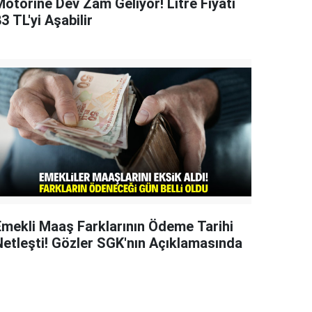
Motorine Dev Zam Geliyor! Litre Fiyatı
3 TL'yi Aşabilir
Emekli Maaş Farklarının Ödeme Tarihi
Netleşti! Gözler SGK'nın Açıklamasında