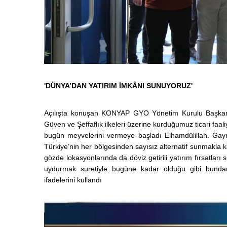
'DÜNYA’DAN YATIRIM İMKÂNI SUNUYORUZ'
Açılışta konuşan KONYAP GYO Yönetim Kurulu Başkanı İ
Güven ve Şeffaflık ilkeleri üzerine kurduğumuz ticari faal
bugün meyvelerini vermeye başladı Elhamdülillah. Gay
Türkiye’nin her bölgesinden sayısız alternatif sunmakl
gözde lokasyonlarında da döviz getirili yatırım fırsatlar
uydurmak suretiyle bugüne kadar olduğu gibi bunda
ifadelerini kullandı