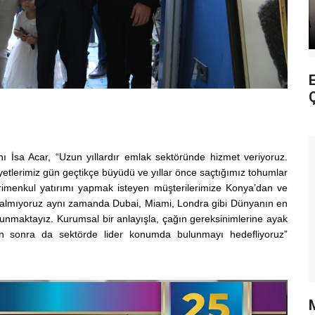
E
sa Acar, “Uzun yıllardır emlak sektöründe hizmet veriyoruz.
iyetlerimiz gün geçtikçe büyüdü ve yıllar önce saçtığımız tohumlar
rimenkul yatırımı yapmak isteyen müşterilerimize Konya’dan ve
a kalmıyoruz aynı zamanda Dubai, Miami, Londra gibi Dünyanın en
ı sunmaktayız. Kurumsal bir anlayışla, çağın gereksinimlerine ayak
n sonra da sektörde lider konumda bulunmayı hedefliyoruz”