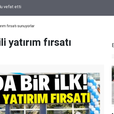
rildi…” İbrahim Ethem Bozgöz’den Cuma Hoca için anlamlı mesaj
ırım fırsatı sunuyorlar
li yatırım fırsatı