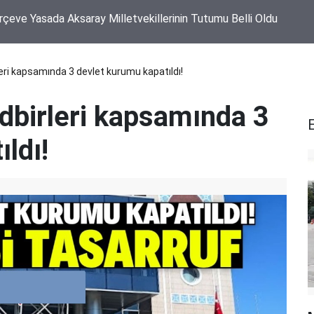
Yaylası Yol Ayrımında Traktör ile Otomobil Çarpıştı
eri kapsamında 3 devlet kurumu kapatıldı!
edbirleri kapsamında 3
ldı!