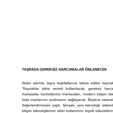
TAŞRADA GEREKSİZ HARCAMALAR ÖNLENECEK
Atılan adımla, taşra teşkilatlarına tahsis edilen kay
"Kaynaklar daha verimli kullanılacak, gereksiz harc
muhasebe hizmetlerinin merkezden, modern bilişim teknol
hata oranlarının azalmasını sağlayacak. Böylece vatanda
değerlendirmesini yaptı. Şimşek, yeni teknolojik siste
bilişim teknolojilerinin etkin kullanımını teşvik edecekl