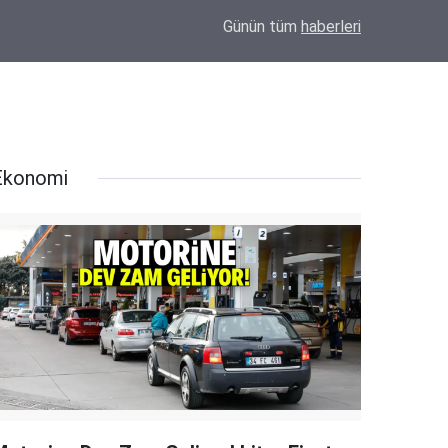
"Telkin (Talkın) Ölüye Değil, Diriye Verilir"... Bayram Hoca'dan Cenazede Dikkat Çeken
11:06
Günün tüm
haberleri
Sözler!
Ekonomi