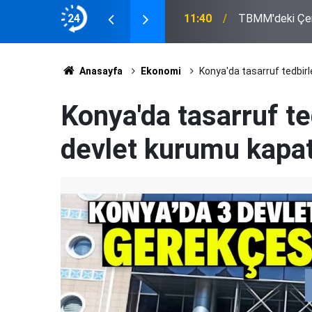
inin Tutumu Belli Oldu
24
11:33
Eskil'de Tosun 
Anasayfa
Ekonomi
Konya'da tasarruf tedbirl
Konya'da tasarruf t
devlet kurumu kapatı