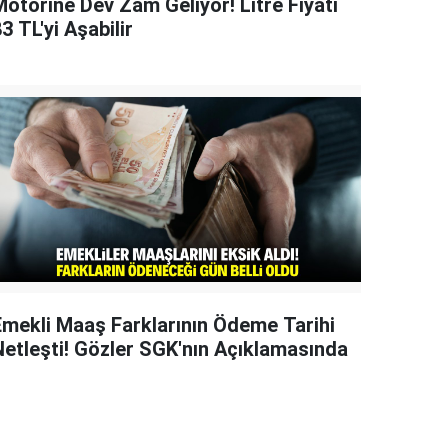
Motorine Dev Zam Geliyor! Litre Fiyatı
3 TL'yi Aşabilir
Emekli Maaş Farklarının Ödeme Tarihi
Netleşti! Gözler SGK'nın Açıklamasında