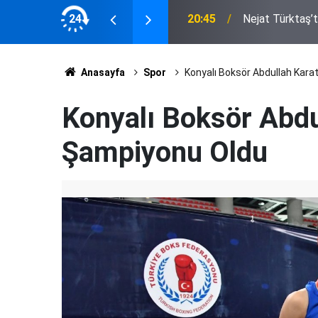
r dava adamı, gönül insanıydı”
24
20:45
Nejat Türktaş’t
Anasayfa
Spor
Konyalı Boksör Abdullah Kara
Konyalı Boksör Abdu
Şampiyonu Oldu