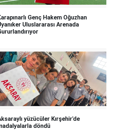
Karapınarlı Genç Hakem Oğuzhan
Uyanıker Uluslararası Arenada
Gururlandırıyor
Aksaraylı yüzücüler Kırşehir'de
madalyalarla döndü