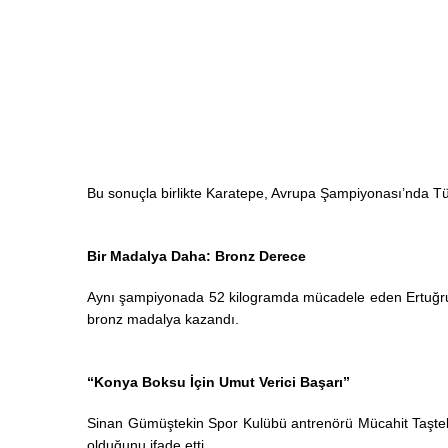
Bu sonuçla birlikte Karatepe, Avrupa Şampiyonası’nda Tü
Bir Madalya Daha: Bronz Derece
Aynı şampiyonada 52 kilogramda mücadele eden Ertuğrul 
bronz madalya kazandı.
“Konya Boksu İçin Umut Verici Başarı”
Sinan Gümüştekin Spor Kulübü antrenörü Mücahit Taşteki
olduğunu ifade etti.