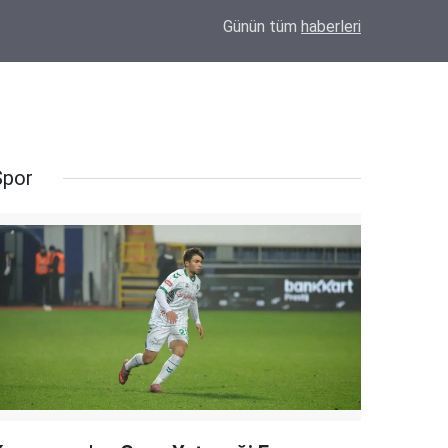
18:45
Eskil'in Komşu Beldesinden Bir Tuğgeneral
Günün tüm
haberleri
Spor