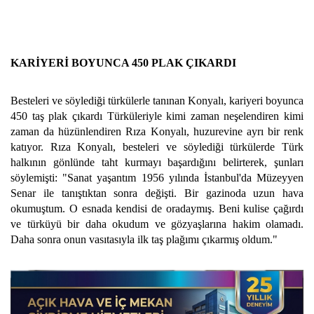
KARİYERİ BOYUNCA 450 PLAK ÇIKARDI
Besteleri ve söylediği türkülerle tanınan Konyalı, kariyeri boyunca
450 taş plak çıkardı Türküleriyle kimi zaman neşelendiren kimi
zaman da hüzünlendiren Rıza Konyalı, huzurevine ayrı bir renk
katıyor. Rıza Konyalı, besteleri ve söylediği türkülerde Türk
halkının gönlünde taht kurmayı başardığını belirterek, şunları
söylemişti: "Sanat yaşantım 1956 yılında İstanbul'da Müzeyyen
Senar ile tanıştıktan sonra değişti. Bir gazinoda uzun hava
okumuştum. O esnada kendisi de oradaymış. Beni kulise çağırdı
ve türküyü bir daha okudum ve gözyaşlarına hakim olamadı.
Daha sonra onun vasıtasıyla ilk taş plağımı çıkarmış oldum."