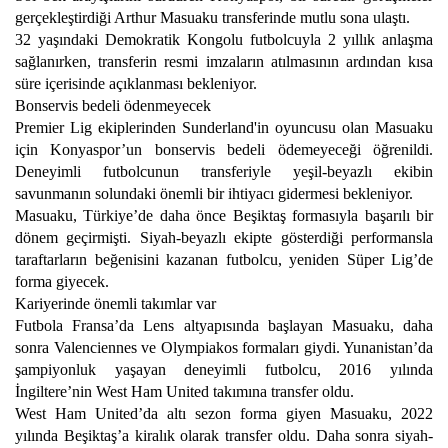
gerçekleştirdiği Arthur Masuaku transferinde mutlu sona ulaştı.
32 yaşındaki Demokratik Kongolu futbolcuyla 2 yıllık anlaşma
sağlanırken, transferin resmi imzaların atılmasının ardından kısa
süre içerisinde açıklanması bekleniyor.
Bonservis bedeli ödenmeyecek
Premier Lig ekiplerinden Sunderland'in oyuncusu olan Masuaku
için Konyaspor’un bonservis bedeli ödemeyeceği öğrenildi.
Deneyimli futbolcunun transferiyle yeşil-beyazlı ekibin
savunmanın solundaki önemli bir ihtiyacı gidermesi bekleniyor.
Masuaku, Türkiye’de daha önce Beşiktaş formasıyla başarılı bir
dönem geçirmişti. Siyah-beyazlı ekipte gösterdiği performansla
taraftarların beğenisini kazanan futbolcu, yeniden Süper Lig’de
forma giyecek.
Kariyerinde önemli takımlar var
Futbola Fransa’da Lens altyapısında başlayan Masuaku, daha
sonra Valenciennes ve Olympiakos formaları giydi. Yunanistan’da
şampiyonluk yaşayan deneyimli futbolcu, 2016 yılında
İngiltere’nin West Ham United takımına transfer oldu.
West Ham United’da altı sezon forma giyen Masuaku, 2022
yılında Beşiktaş’a kiralık olarak transfer oldu. Daha sonra siyah-