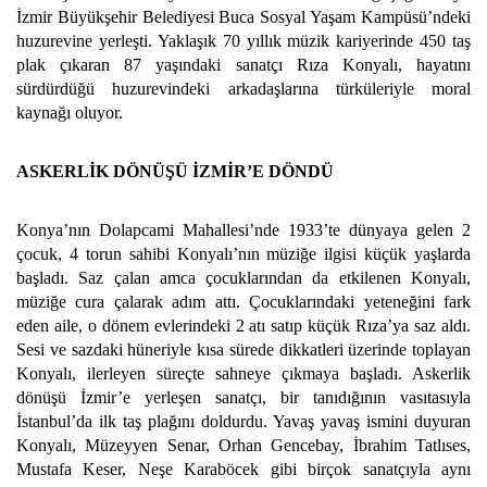
İzmir Büyükşehir Belediyesi Buca Sosyal Yaşam Kampüsü’ndeki
huzurevine yerleşti. Yaklaşık 70 yıllık müzik kariyerinde 450 taş
plak çıkaran 87 yaşındaki sanatçı Rıza Konyalı, hayatını
sürdürdüğü huzurevindeki arkadaşlarına türküleriyle moral
kaynağı oluyor.
ASKERLİK DÖNÜŞÜ İZMİR’E DÖNDÜ
Konya’nın Dolapcami Mahallesi’nde 1933’te dünyaya gelen 2
çocuk, 4 torun sahibi Konyalı’nın müziğe ilgisi küçük yaşlarda
başladı. Saz çalan amca çocuklarından da etkilenen Konyalı,
müziğe cura çalarak adım attı. Çocuklarındaki yeteneğini fark
eden aile, o dönem evlerindeki 2 atı satıp küçük Rıza’ya saz aldı.
Sesi ve sazdaki hüneriyle kısa sürede dikkatleri üzerinde toplayan
Konyalı, ilerleyen süreçte sahneye çıkmaya başladı. Askerlik
dönüşü İzmir’e yerleşen sanatçı, bir tanıdığının vasıtasıyla
İstanbul’da ilk taş plağını doldurdu. Yavaş yavaş ismini duyuran
Konyalı, Müzeyyen Senar, Orhan Gencebay, İbrahim Tatlıses,
Mustafa Keser, Neşe Karaböcek gibi birçok sanatçıyla aynı