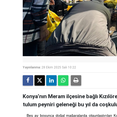
Yayınlanma:
28 Ekim 2025 Salı 10:22
Konya’nın Meram ilçesine bağlı Kızılör
tulum peyniri geleneği bu yıl da coşkulu 
Beş ay boyunca doğal mağaralarda olgunlaştırılan K