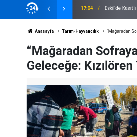
 Muhtarlardan Latif Ağır'a Plaket
24
17:04
Eskil'de Kasıtl
Anasayfa
Tarım-Hayvancılık
“Mağaradan Sofr
“Mağaradan Sofraya
Geleceğe: Kızılören 