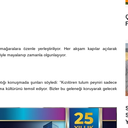
Ç
F
mağaralara özenle yerleştiriliyor. Her akşam kapılar açılarak
siyle mayalanıp zamanla olgunlaşıyor.
aptığı konuşmada şunları söyledi: “Kızılören tulum peyniri sadece
şma kültürünü temsil ediyor. Bizler bu geleneği koruyarak gelecek
S
S