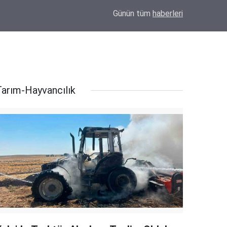
Konya'da Okul Çantası Nereden Alınır? Derv
16:44
Günün tüm
haberleri
Seçeneği
Tarım-Hayvancılık