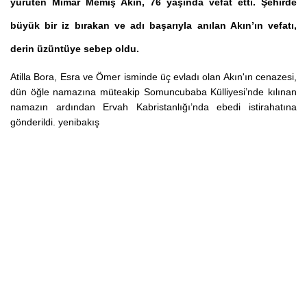
yürüten Mimar Memiş Akın, 76 yaşında vefat etti. Şehirde
büyük bir iz bırakan ve adı başarıyla anılan Akın’ın vefatı,
derin üzüntüye sebep oldu.
Atilla Bora, Esra ve Ömer isminde üç evladı olan Akın'ın cenazesi,
dün öğle namazına müteakip Somuncubaba Külliyesi’nde kılınan
namazın ardından Ervah Kabristanlığı’nda ebedi istirahatına
gönderildi. yenibakış