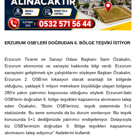
ERZURUM OSB’LERİ DOĞRUDAN 6. BÖLGE TEŞVİKİ İSTİYOR
Erzurum Ticaret ve Sanayi Odası Başkanı Saim Özakalın,
Erzurum ekonomisi ve sanayisi hakkında bilgi verdi. Erzurum
sanayisini geliştirmek için çalıştıklarını söyleyen Başkan Özakalın,
Erzurum 2. OSB’nin lokasyon olarak avantajlı bir bölgede
olduğunu, yaklaşık 5 milyon metrekare büyüklüğe ulaşan bölgeye
280’e yakın yatırımcı başvurusu olduğunu söyledi. Erzurum’daki
OSB’lerin doğrudan 6. bölge teşvikleri kapsamına alınmasını talep
eden Özakalın, “Bizim OSB’lerimiz, teşvik sisteminde 5+1
statüsünde. Bu sene sonunda da bu durum sonlanıyor. Biz teşvik
konusunda 5+1 dediğimizde yatırımcı endişeleniyor. Dolayısıyla
biz OSB’lerimizin doğrudan 6. Bölge teşvikleri kapsamına
alınmasını talep ediyoruz” ifadelerini kullandı.