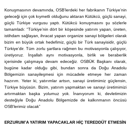
Konuşmasının devamında, OSB’lerdeki her fabrikanın Türkiye’nin
geleceği için çok kıymetli olduğunu aktaran Kütükcü, güçlü sanayi,
güçlü Türkiye vurgusu yaptı. Kütükcü konuşmasını şu sözlerle
tamamladı: “Türkiye’nin dört bir köşesinde yatırım yapan, üreten,
istihdam sağlayan, ihracat yapan organize sanayi bölgeleri olarak
bizim en büyük ortak hedefimiz, güçlü bir Türk sanayisidir, güçlü
Türkiye’dir. Tüm zorlu şartlara rağmen bu motivasyonla çalışıyor,
üretiyoruz. İnşallah aynı motivasyonla, birlik ve beraberlik
içerisinde çalışmaya devam edeceğiz. OSBÜK Başkanı olarak,
bugüne kadar olduğu gibi, bundan sonra da Doğu Anadolu
Bölgemizin sanayileşmesi için mücadele etmeye her zaman
hazırım. Yeter ki, yatırımlar artsın, sanayi üretimimiz güçlensin,
Türkiye büyüsün. Bizim, yatırım yapmaktan ve sanayi üretimimizi
artırmaktan başka yolumuz yok. İnanıyorum ki, devletimizin
desteğiyle Doğu Anadolu Bölgemizde de kalkınmanın öncüsü
OSB’lerimiz olacak”
ERZURUM’A YATIRIM YAPACAKLAR HİÇ TEREDDÜT ETMESİN