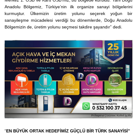
Merkez 1. OSB ve Kars OSB’miz, bu bölgede kuruldu. Yani Doğu
Anadolu Bölgemiz, Türkiye’nin ilk organize sanayi bölgelerini
kurmuştur. Ülkemizin üretim yolunu seçerek yoğun bir
sanayileşme mücadelesi verdiği bu dönemlerde, Doğu Anadolu
Bölgemizin de, üretim yolunu seçmesi takdire şayandır” dedi.
“
EN BÜYÜK ORTAK HEDEFİMİZ GÜÇLÜ BİR TÜRK SANAYİSİ”