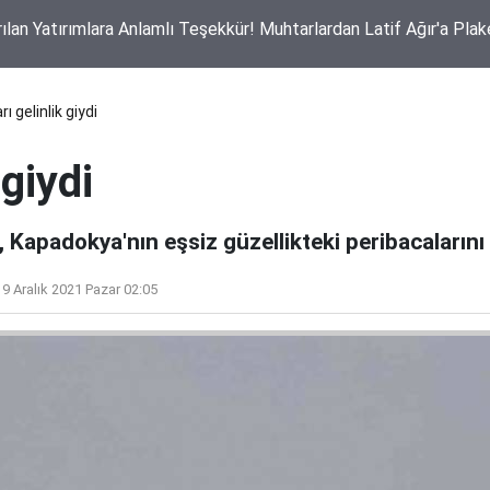
ı Yangın İddiası! Güvenlik Kameraları Her Şeyi Kaydetti
ı gelinlik giydi
 giydi
 Kapadokya'nın eşsiz güzellikteki peribacalarını a
19 Aralık 2021 Pazar 02:05