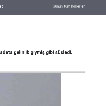
Konya'da Okul Çantası Nereden Alınır? Derv
16:44
Günün tüm
haberleri
Seçeneği
deta gelinlik giymiş gibi süsledi.