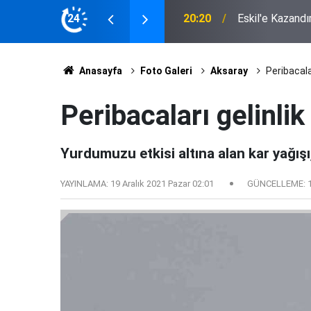
 Muhtarlardan Latif Ağır'a Plaket
24
17:04
Eskil'de Kasıtl
Anasayfa
Foto Galeri
Aksaray
Peribacalar
Peribacaları gelinlik
Yurdumuzu etkisi altına alan kar yağışı,
YAYINLAMA:
19 Aralık 2021 Pazar 02:01
GÜNCELLEME: