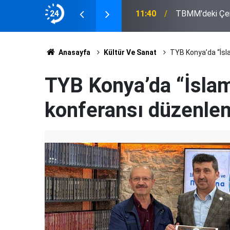
inin Tutumu Belli Oldu
24
11:33
Eskil'de Tosun 
Anasayfa
Kültür Ve Sanat
TYB Konya’da “İsla
TYB Konya’da “İslam
konferansı düzenlen