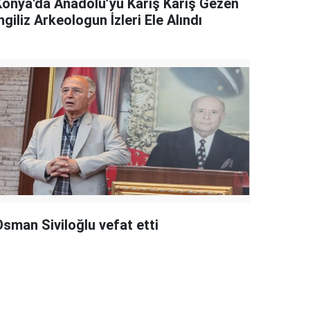
Konya'da Anadolu’yu Karış Karış Gezen
ngiliz Arkeologun İzleri Ele Alındı
Osman Siviloğlu vefat etti