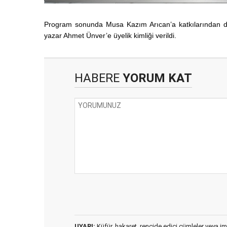
Program sonunda Musa Kazım Arıcan’a katkılarından dola
yazar Ahmet Ünver’e üyelik kimliği verildi.
HABERE
YORUM KAT
UYARI:
Küfür, hakaret, rencide edici cümleler veya imal