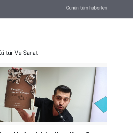
"Telkin (Talkın) Ölüye Değil, Diriye Verilir"... Bayram Hoca'dan Cenazede Dikkat Çeken
11:06
Günün tüm
haberleri
Sözler!
Kültür Ve Sanat