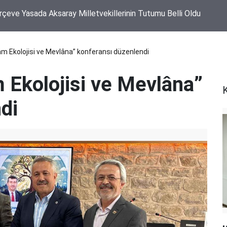
Yaylası Yol Ayrımında Traktör ile Otomobil Çarpıştı
m Ekolojisi ve Mevlâna” konferansı düzenlendi
 Ekolojisi ve Mevlâna”
di