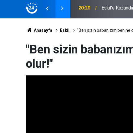
ığı Çuvalın Altı Çürük Çıktı
24
20:20
Eskil'e Kazandı
Anasayfa
Eskil
"Ben sizin babanızım ben ne d
"Ben sizin babanızı
olur!"