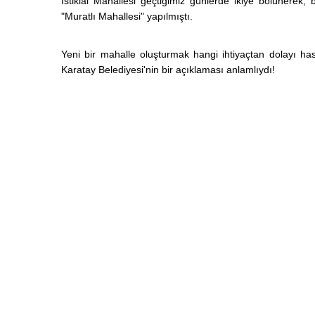
İstiklal Mahallesi geçtiğimiz günlerde ikiye bölünerek,
"Muratlı Mahallesi" yapılmıştı.
Yeni bir mahalle oluşturmak hangi ihtiyaçtan dolayı h
Karatay Belediyesi'nin bir açıklaması anlamlıydı!