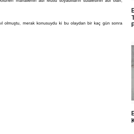
 bölünen mahallenin adı Mutlu soyadlıların sülalesinin adı olan,
E
asıl olmuştu, merak konusuydu ki bu olaydan bir kaç gün sonra
E