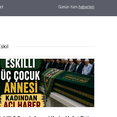
et
17:04
Eskil'de Kasıtlı Yangın İddiası! Güvenlik Kame
Günün tüm
haberleri
skil