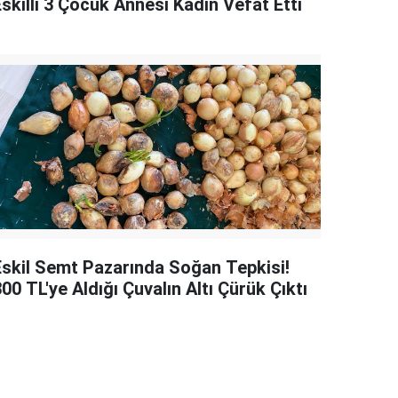
skilli 3 Çocuk Annesi Kadın Vefat Etti
Eskil Semt Pazarında Soğan Tepkisi!
00 TL'ye Aldığı Çuvalın Altı Çürük Çıktı