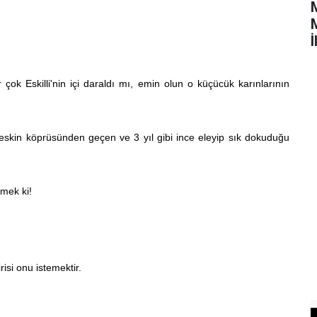
M
İ
k Eskilli'nin içi daraldı mı, emin olun o küçücük karınlarının
 keskin köprüsünden geçen ve 3 yıl gibi ince eleyip sık dokuduğu
emek ki!
isi onu istemektir.