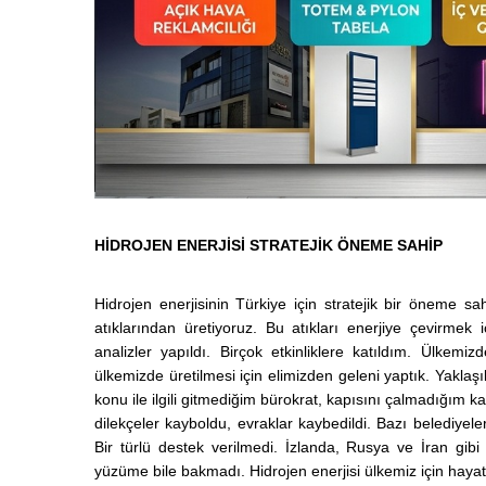
HİDROJEN ENERJİSİ STRATEJİK ÖNEME SAHİP
Hidrojen enerjisinin Türkiye için stratejik bir öneme 
atıklarından üretiyoruz. Bu atıkları enerjiye çevirmek i
analizler yapıldı. Birçok etkinliklere katıldım. Ülkemi
ülkemizde üretilmesi için elimizden geleni yaptık. Yaklaş
konu ile ilgili gitmediğim bürokrat, kapısını çalmadığım k
dilekçeler kayboldu, evraklar kaybedildi. Bazı belediyel
Bir türlü destek verilmedi. İzlanda, Rusya ve İran gi
yüzüme bile bakmadı. Hidrojen enerjisi ülkemiz için hayat