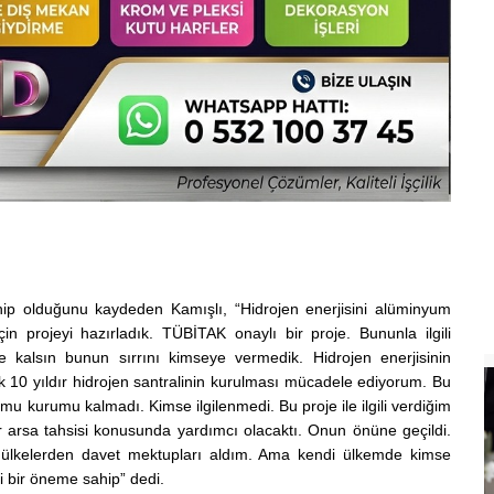
sahip olduğunu kaydeden Kamışlı, “Hidrojen enerjisini alüminyum
çin projeyi hazırladık. TÜBİTAK onaylı bir proje. Bununla ilgili
zde kalsın bunun sırrını kimseye vermedik. Hidrojen enerjisinin
ık 10 yıldır hidrojen santralinin kurulması mücadele ediyorum. Bu
amu kurumu kalmadı. Kimse ilgilenmedi. Bu proje ile ilgili verdiğim
er arsa tahsisi konusunda yardımcı olacaktı. Onun önüne geçildi.
bi ülkelerden davet mektupları aldım. Ama kendi ülkemde kimse
i bir öneme sahip” dedi.