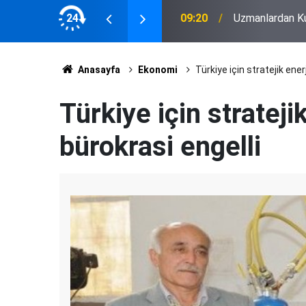
 desteği
24
09:20
Uzmanlardan Ku
Anasayfa
Ekonomi
Türkiye için stratejik ener
Türkiye için strateji
bürokrasi engelli