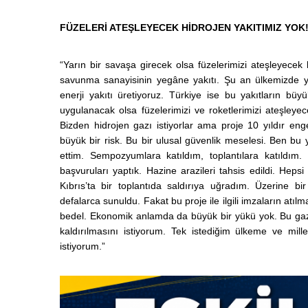
FÜZELERİ ATEŞLEYECEK HİDROJEN YAKITIMIZ YOK
“Yarın bir savaşa girecek olsa füzelerimizi ateşleyecek 
savunma sanayisinin yegâne yakıtı. Şu an ülkemizde yet
enerji yakıtı üretiyoruz. Türkiye ise bu yakıtların bü
uygulanacak olsa füzelerimizi ve roketlerimizi ateşleyec
Bizden hidrojen gazı istiyorlar ama proje 10 yıldır en
büyük bir risk. Bu bir ulusal güvenlik meselesi. Ben bu 
ettim. Sempozyumlara katıldım, toplantılara katıldım. H
başvuruları yaptık. Hazine arazileri tahsis edildi. Hep
Kıbrıs’ta bir toplantıda saldırıya uğradım. Üzerine bir 
defalarca sunuldu. Fakat bu proje ile ilgili imzaların atılm
bedel. Ekonomik anlamda da büyük bir yükü yok. Bu gazı
kaldırılmasını istiyorum. Tek istediğim ülkeme ve mi
istiyorum.”