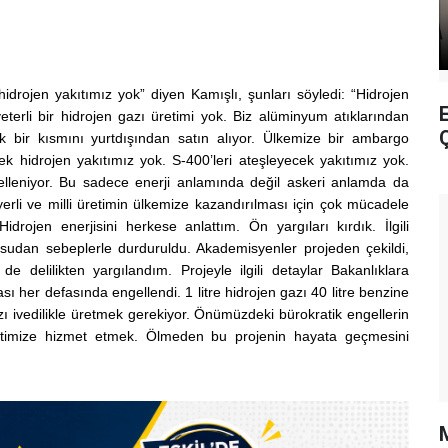
!
hidrojen yakıtımız yok” diyen Kamışlı, şunları söyledi: “Hidrojen
E
erli bir hidrojen gazı üretimi yok. Biz alüminyum atıklarından
yük bir kısmını yurtdışından satın alıyor. Ülkemize bir ambargo
ek hidrojen yakıtımız yok. S-400’leri ateşleyecek yakıtımız yok.
gelleniyor. Bu sadece enerji anlamında değil askeri anlamda da
yerli ve milli üretimin ülkemize kazandırılması için çok mücadele
idrojen enerjisini herkese anlattım. Ön yargıları kırdık. İlgili
si sudan sebeplerle durduruldu. Akademisyenler projeden çekildi,
de delilikten yargılandım. Projeyle ilgili detaylar Bakanlıklara
ası her defasında engellendi. 1 litre hidrojen gazı 40 litre benzine
 ivedilikle üretmek gerekiyor. Önümüzdeki bürokratik engellerin
lletimize hizmet etmek. Ölmeden bu projenin hayata geçmesini