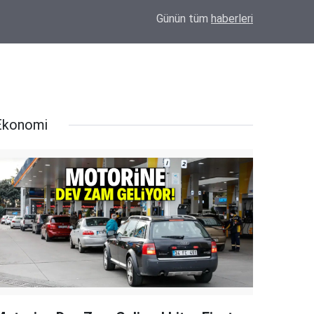
00:13
Ali Güç, Yeni Parti Eskil İlçe Kurucu Başkanı o
Günün tüm
haberleri
Ekonomi