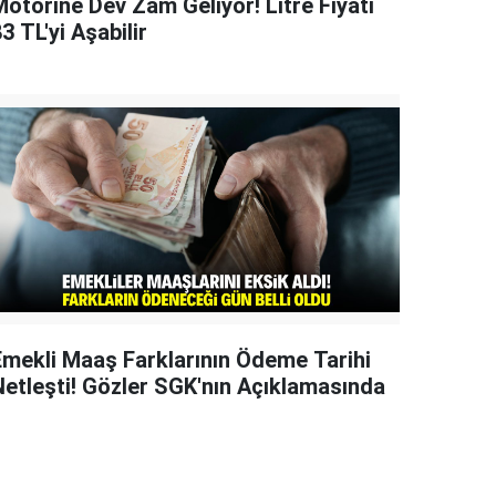
Motorine Dev Zam Geliyor! Litre Fiyatı
3 TL'yi Aşabilir
Emekli Maaş Farklarının Ödeme Tarihi
Netleşti! Gözler SGK'nın Açıklamasında