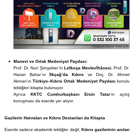
Manevi ve Ortak Medeniyet Paydası:
Prof. Dr. Nuri Şimşekler’in
Lefkoşa Mevlevîhânesi
, Prof. Dr.
Hasan Bahar’ın
İlkçağ’da Kıbrıs
ve Doç. Dr. Ahmet
Akman’ın
Türkiye–Kıbrıs Ortak Medeniyet Paydası
konulu
tebliğleri kitapta bulunuyor.
Ayrıca
KKTC Cumhurbaşkanı Ersin Tatar
’ın açılış
konuşması da eserde yer alıyor.
Gazilerin Hatıraları ve Kıbrıs Destanları da Kitapta
Eserde sadece akademik tebliğler değil,
Kıbrıs gazilerinin anıları