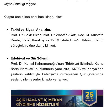
kaynak niteliği taşıyor.
Kitapta öne çıkan bazı başlıklar şunlar:
Tarihi ve Siyasi Analizler:
Prof. Dr. Bekir Biçer, Prof. Dr. Alaattin Aköz, Doç. Dr. Mustafa
Durdu, Zafer Karakuş ve Dr. Mustafa Erim’in Kıbrıs’ın tarihî
süreçteki rolüne dair bildirileri.
Edebiyat ve Şiir Şöleni:
Prof. Dr. Kemal Kahramanoğlu’nun “Edebiyat İkliminde Kıbrıs
Barış Harekâtı” sunumunun yanı sıra, KKTC ve Konya’dan
şairlerin katılımıyla Lefkoşa’da düzenlenen
Şiir Şöleni
nde
seslendirilen eserler kitapta yer alıyor.