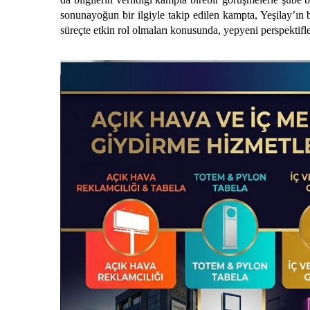
sonunayoğun bir ilgiyle takip edilen kampta, Yeşilay’ın
süreçte etkin rol olmaları konusunda, yepyeni perspektifle