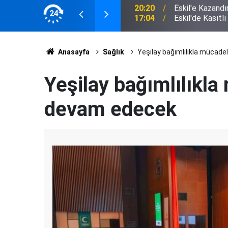
 Muhtarlardan Latif Ağır'a Plaket
24
17:04
Eskil'de Kasıtl
Anasayfa
Sağlık
Yeşilay bağımlılıkla mücad
Yeşilay bağımlılıkl
devam edecek