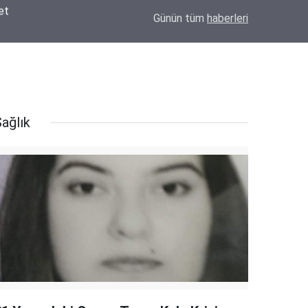
Konya'da Okul Çantası Nereden Alınır? Derv
16:44
Günün tüm
haberleri
Seçeneği
ağlık