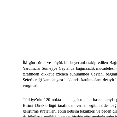
İki gün süren ve büyük bir heyecanla takip edilen Bağ
Yardımcısı Sümeyye Ceylanda bağımsızlık mücadelesind
tarafından dikkatle izlenen sunumunda Ceylan, bağımlı
Seferberliği kampanyası hakkında katılımcılara detaylı 
vurguladı.
Türkiye’nin 120 noktasından gelen şube başkanlarıyla g
Birimi Direktörlüğü tarafından verilen eğitimlerde, bağ
geliştirme stratejileri, etkili iletişim teknikleri ve beden
da bilgilerin verildiği kampta birebir görüşmelerle şube