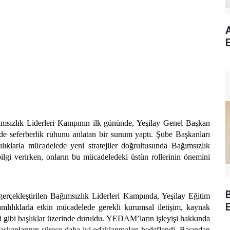
ımsızlık Liderleri Kampının ilk gününde, Yeşilay Genel Başkan
e seferberlik ruhunu anlatan bir sunum yaptı. Şube Başkanları
lıklarla mücadelede yeni stratejiler doğrultusunda Bağımsızlık
bilgi verirken, onların bu mücadeledeki üstün rollerinin önemini
erçekleştirilen Bağımsızlık Liderleri Kampında, Yeşilay Eğitim
E
ımlılıklarla etkin mücadelede gerekli kurumsal iletişim, kaynak
 dili gibi başlıklar üzerinde duruldu. YEDAM’ların işleyişi hakkında
 başkanlarının sürece daha iyi odaklanmaları hedeflendi. Başından