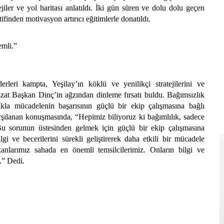
ejiler ve yol haritası anlatıldı. İki gün süren ve dolu dolu geçen
inden motivasyon artırıcı eğitimlerle donatıldı.
emli.”
rleri kampta, Yeşilay’ın köklü ve yenilikçi stratejilerini ve
izzat Başkan Dinç’in ağzından dinleme fırsatı buldu. Bağımsızlık
ıkla mücadelenin başarısının güçlü bir ekip çalışmasına bağlı
rşılanan konuşmasında, “Hepimiz biliyoruz ki bağımlılık, sadece
 Bu sorunun üstesinden gelmek için güçlü bir ekip çalışmasına
i ve becerilerini sürekli geliştirerek daha etkili bir mücadele
nlarımız sahada en önemli temsilcilerimiz. Onların bilgi ve
.” Dedi.