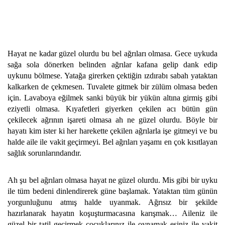
Hayat ne kadar güzel olurdu bu bel ağrıları olmasa. Gece uykuda
sağa sola dönerken belinden ağrılar kafana gelip dank edip
uykunu bölmese. Yatağa girerken çektiğin ızdırabı sabah yataktan
kalkarken de çekmesen. Tuvalete gitmek bir zülüm olmasa beden
için. Lavaboya eğilmek sanki büyük bir yükün altına girmiş gibi
eziyetli olmasa. Kıyafetleri giyerken çekilen acı bütün gün
çekilecek ağrının işareti olmasa ah ne güzel olurdu. Böyle bir
hayatı kim ister ki her harekette çekilen ağrılarla işe gitmeyi ve bu
halde aile ile vakit geçirmeyi. Bel ağrıları yaşamı en çok kısıtlayan
sağlık sorunlarındandır.
Ah şu bel ağrıları olmasa hayat ne güzel olurdu. Mis gibi bir uyku
ile tüm bedeni dinlendirerek güne başlamak. Yataktan tüm günün
yorgunluğunu atmış halde uyanmak. Ağrısız bir şekilde
hazırlanarak hayatın koşuşturmacasına karışmak… Aileniz ile
güzel bir tatil geçirmek çocuklarınız ile oynamak eşiniz ile vakit