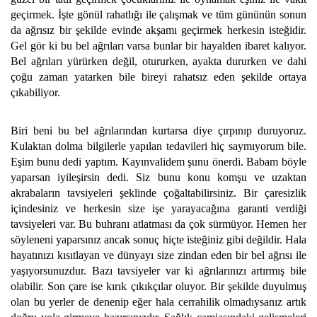
geçirmek. İşte gönül rahatlığı ile çalışmak ve tüm gününün sonun
da ağrısız bir şekilde evinde akşamı geçirmek herkesin isteğidir.
Gel gör ki bu bel ağrıları varsa bunlar bir hayalden ibaret kalıyor.
Bel ağrıları yürürken değil, otururken, ayakta dururken ve dahi
çoğu zaman yatarken bile bireyi rahatsız eden şekilde ortaya
çıkabiliyor.
Biri beni bu bel ağrılarından kurtarsa diye çırpınıp duruyoruz.
Kulaktan dolma bilgilerle yapılan tedavileri hiç saymıyorum bile.
Eşim bunu dedi yaptım. Kayınvalidem şunu önerdi. Babam böyle
yaparsan iyileşirsin dedi. Siz bunu konu komşu ve uzaktan
akrabaların tavsiyeleri şeklinde çoğaltabilirsiniz. Bir çaresizlik
içindesiniz ve herkesin size işe yarayacağına garanti verdiği
tavsiyeleri var. Bu buhranı atlatması da çok sürmüyor. Hemen her
söyleneni yaparsınız ancak sonuç hiçte isteğiniz gibi değildir. Hala
hayatınızı kısıtlayan ve dünyayı size zindan eden bir bel ağrısı ile
yaşıyorsunuzdur. Bazı tavsiyeler var ki ağrılarınızı artırmış bile
olabilir. Son çare ise kırık çıkıkçılar oluyor. Bir şekilde duyulmuş
olan bu yerler de denenip eğer hala cerrahilik olmadıysanız artık