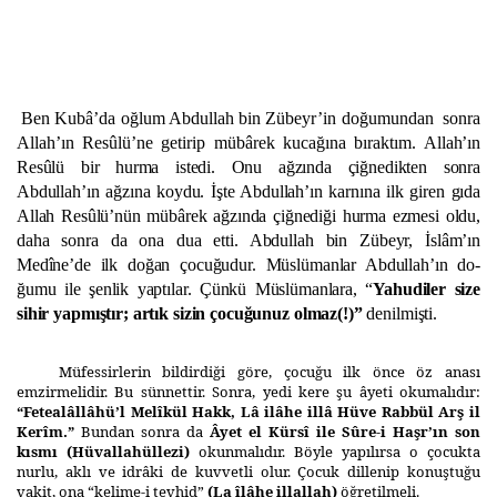
Ben Kubâ’da oğlum Abdullah bin Zübeyr’in doğumundan
sonra
Allah’ın Resûlü’ne getirip mübârek kucağına bıraktım.
Allah’ın
Resûlü bir hurma istedi. Onu ağzında çiğnedikten sonra
Abdullah’ın ağzına koydu. İşte Abdullah’ın karnına ilk giren gı­da
Allah Resûlü’nün mübârek ağzında çiğnediği hurma ezmesi oldu,
daha sonra da ona dua etti. Abdullah bin Zübeyr, İslâm’ın
Medîne’de ilk doğan çocuğudur. Müslümanlar Abdullah’ın do­
ğumu ile şenlik yaptılar. Çünkü Müslümanlara, “
Yahudiler size
sihir yapmıştır; artık sizin çocuğunuz olmaz(!)”
denilmişti.
Müfessirlerin bildirdiği göre, çocuğu ilk önce öz anası
emzirmelidir. Bu sünnettir. Sonra, yedi kere şu âyeti okumalıdır:
“Fetealâllâhü’l Melîkül Hakk, Lâ ilâhe illâ Hüve Rabbül Arş il
Kerîm.”
Bundan sonra da
Âyet el Kürsî ile Sûre-i Haşr’ın son
kısmı (Hüvallahüllezi)
okunmalıdır. Böyle yapılırsa o ço­cukta
nurlu, aklı ve idrâki de kuvvetli olur. Çocuk dillenip konuştuğu
vakit, ona “kelime-i tevhid”
(La îlâhe illallah)
öğretilmeli.