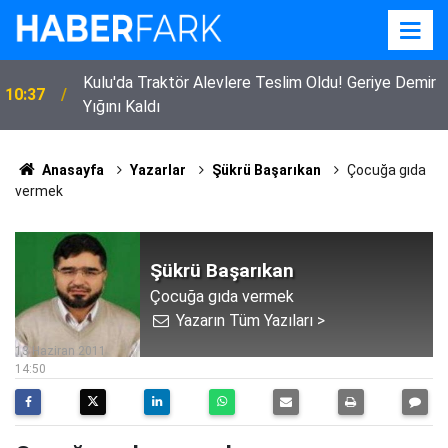
Kulu'da Traktör Alevlere Teslim Oldu! Geriye Demir
10:37
Yığını Kaldı
Anasayfa
Yazarlar
Şükrü Başarıkan
Çocuğa gıda
vermek
Şükrü Başarıkan
Çocuğa gıda vermek
Yazarın Tüm Yazıları >
13 Haziran 2011
14:50