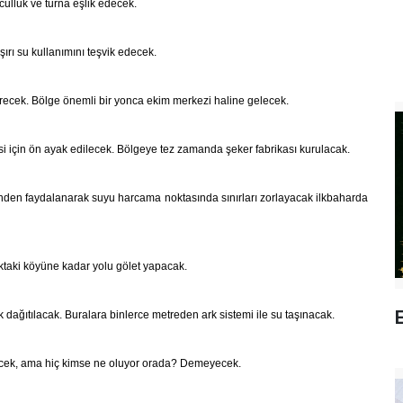
culluk ve turna eşlik edecek.
rı su kullanımını teşvik edecek.
verecek. Bölge önemli bir yonca ekim merkezi haline gelecek.
si için ön ayak edilecek. Bölgeye tez zamanda şeker fabrikası kurulacak.
rinden faydalanarak suyu harcama noktasında sınırları zorlayacak ilkbaharda
aktaki köyüne kadar yolu gölet yapacak.
E
k dağıtılacak. Buralara binlerce metreden ark sistemi ile su taşınacak.
kecek, ama hiç kimse ne oluyor orada? Demeyecek.