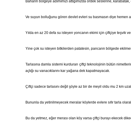
Baharın bölgeye adımımızı attığımızda ördek seslerine, karabatak, 
Ve suyun bolluğunu gören devlet evleri su basmasın diye hemen aşı
Yılda en az 20 defa su isteyen yoncanın ekimi için çiftçiye teşvik 
Yine çok su isteyen bitkilerden patatesin, pancarın bölgede ekilme
Tarlasına damla sistemi kurduran çiftçi teknolojinin bütün nimetle
açtığı su vanacıklarını kar yağana dek kapatmayacak.
Çiftçi sadece tarlasını değil şöyle az bir de meyil oldu mu 2 km uz
Bununla da yetinilmeyecek meralar köylerde evlere sıfır tarla olara
Bu da yetmez, eğer merası olan köy varsa çiftçi burayı ekecek di