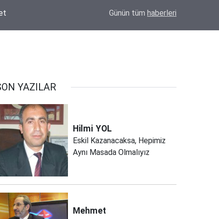
Konya'da Okul Çantası Nereden Alınır? Derv
16:44
Günün tüm
haberleri
Seçeneği
SON YAZILAR
Hilmi
YOL
Eskil Kazanacaksa, Hepimiz
Aynı Masada Olmalıyız
Mehmet