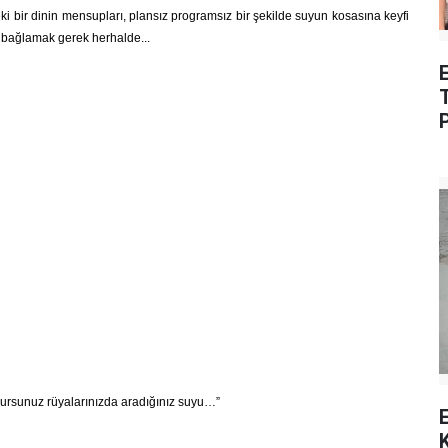
ki bir dinin mensupları, plansız programsız bir şekilde suyun kosasına keyfi
 bağlamak gerek herhalde...
E
lursunuz rüyalarınızda aradığınız suyu…”
E