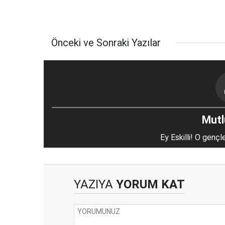
Önceki ve Sonraki Yazılar
Mutlu
Ey Eskilli! O gençl
YAZIYA
YORUM KAT