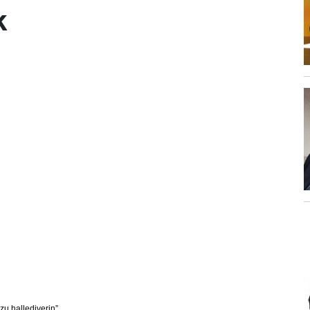
k
zu hallediverin”