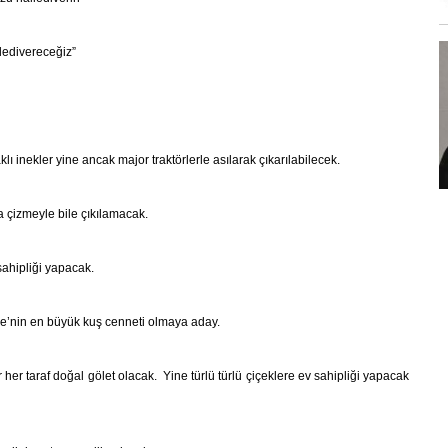
lledivereceğiz”
ı inekler yine ancak major traktörlerle asılarak çıkarılabilecek.
a çizmeyle bile çıkılamacak.
sahipliği yapacak.
ye’nin en büyük kuş cenneti olmaya aday.
r taraf doğal gölet olacak. Yine türlü türlü çiçeklere ev sahipliği yapacak