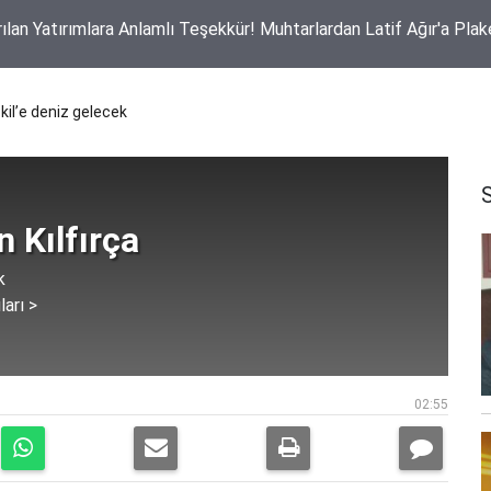
ı Yangın İddiası! Güvenlik Kameraları Her Şeyi Kaydetti
kil’e deniz gelecek
 Kılfırça
k
ları >
02:55