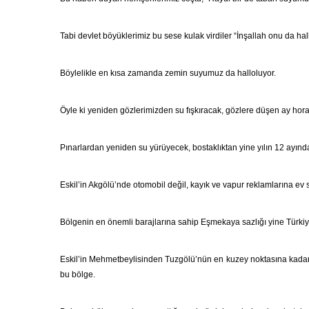
Tabi devlet böyüklerimiz bu sese kulak virdiler “İnşallah onu da ha
Böylelikle en kısa zamanda zemin suyumuz da halloluyor.
Öyle ki yeniden gözlerimizden su fışkıracak, gözlere düşen ay horakl
Pınarlardan yeniden su yürüyecek, bostaklıktan yine yılın 12 ayınd
Eskil’in Akgölü’nde otomobil değil, kayık ve vapur reklamlarına ev 
Bölgenin en önemli barajlarına sahip Eşmekaya sazlığı yine Türki
Eskil’in Mehmetbeylisinden Tuzgölü’nün en kuzey noktasına kadar he
bu bölge.