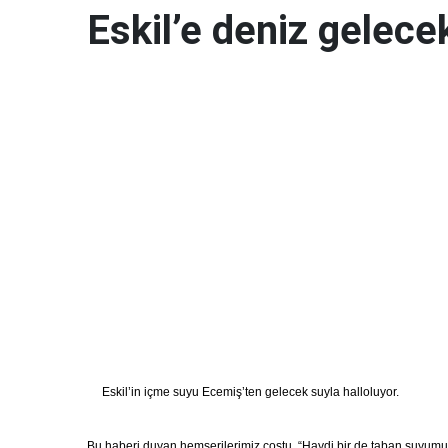
Eskil’e deniz gelece
Eskil’in içme suyu Ecemiş’ten gelecek suyla halloluyor.
Bu haberi duyan hemşerilerimiz coştu, “Haydi bir de taban suyumu