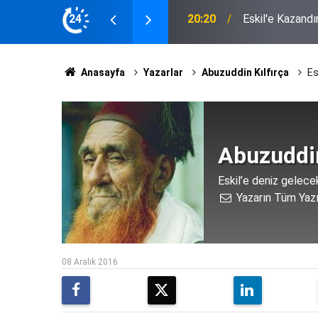
 Muhtarlardan Latif Ağır'a Plaket
24
17:04
Eskil'de Kasıtl
Anasayfa
Yazarlar
Abuzuddin Kılfırça
Es
Abuzuddin
Eskil’e deniz gelece
Yazarın Tüm Yazı
08 Aralık 2016