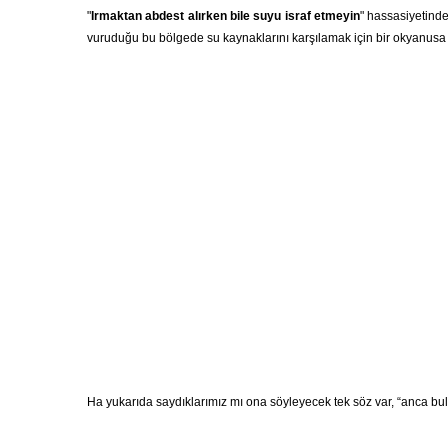
"
Irmaktan abdest alırken bile suyu israf etmeyin
" hassasiyetinde
vuruduğu bu bölgede su kaynaklarını karşılamak için bir okyanusa
Ha yukarıda saydıklarımız mı ona söyleyecek tek söz var, “anca bu