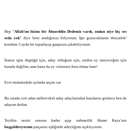
Hep “
Allah’ım bizim bir Abuzeddin Dedemiz vardı, ondan niye hiç ses
seda yok
” diye beni aradığınızı biliyorum. İşte guzucuklarım ihtiyarlık!
kendimi 3 ayda bir toparlayıp garşınıza çıkabiliyorum.
İnanın işim düştüğü için, aday olduğum için, sizden oy isteyeceğim için
burada değilim, ama bana da oy virirseniz fena olmaz hani!
Evet önümüzdeki aylarda seçim var.
Bu ortada cirit adan milletvekili aday adaylarından bazılarını görünce ben de
adayım dedim.
Teyibin sesini sonuna kadar açıp ırahmetlik Ahmet Kaya’nın
başgaldırıyorum
parçasını eşliğinde adaylığımı açıklıyorum.