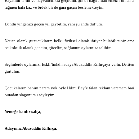
Hayatımı tarım ve hayvancılıkla geçirdim. Şimdi bağkurdan emekli olmama
rağmen hala kaz ve ördek bir de gara gaçan beslemekteyim.
Döndü yingenizi geçen yıl gaybitim, yani şu anda dul’um.
Netice olarak guzucuklarım belki fiziksel olarak ihtiyar bulabilirsiniz ama
psikolojik olarak gencim, güzelim, sağlamım oylarınıza talibim.
Seçimlerde oylarınızı Eskil’imizin adayı Abuzuddin Kılfırçaya verin. Dertten
gurtulun.
Çocukalarım benim param yok öyle Hilmi Bey’e falan reklam veremem bari
buradan slagonumu söyleyim.
Yemeğe katılır salça,
Adayımız Abuzuddin Kılfırça.