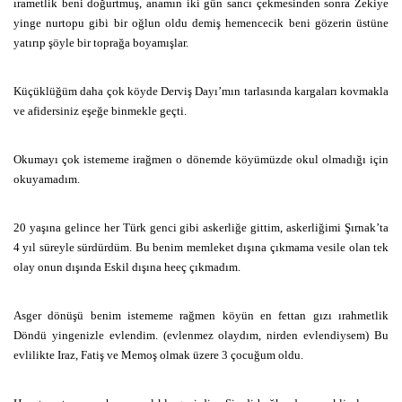
ırametlik beni doğurtmuş, anamın iki gün sancı çekmesinden sonra Zekiye
yinge nurtopu gibi bir oğlun oldu demiş hemencecik beni gözerin üstüne
yatırıp şöyle bir toprağa boyamışlar.
Küçüklüğüm daha çok köyde Derviş Dayı’mın tarlasında kargaları kovmakla
ve afidersiniz eşeğe binmekle geçti.
Okumayı çok istememe irağmen o dönemde köyümüzde okul olmadığı için
okuyamadım.
20 yaşına gelince her Türk genci gibi askerliğe gittim, askerliğimi Şırnak’ta
4 yıl süreyle sürdürdüm. Bu benim memleket dışına çıkmama vesile olan tek
olay onun dışında Eskil dışına heeç çıkmadım.
Asger dönüşü benim istememe rağmen köyün en fettan gızı ırahmetlik
Döndü yingenizle evlendim. (evlenmez olaydım, nirden evlendiysem) Bu
evlilikte Iraz, Fatiş ve Memoş olmak üzere 3 çocuğum oldu.