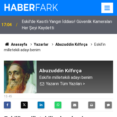
Eskil'de Kasıtlı Yangın İddiası! Güvenlik Kameraları
17:04
Her Şeyi Kaydetti
Anasayfa
Yazarlar
Abuzuddin Kılfırça
Eskil’in
milletekili adayı benim
Abuzuddin Kılfırça
Eskil’in milletekili adayı benim
Yazarın Tüm Yazıları >
17 Mart 2011
15:45