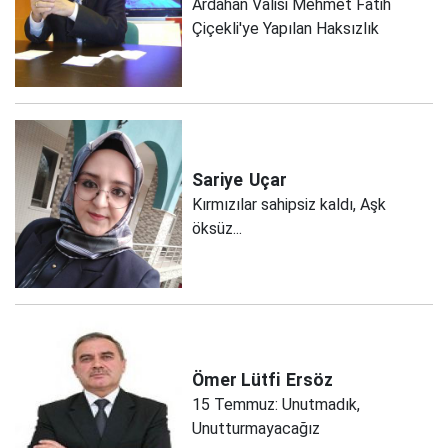
Ardahan Valisi Mehmet Fatih
Çiçekli'ye Yapılan Haksızlık
Sariye
Uçar
Kırmızılar sahipsiz kaldı, Aşk
öksüz...
Ömer Lütfi
Ersöz
15 Temmuz: Unutmadık,
Unutturmayacağız