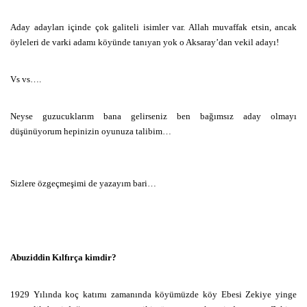
Aday adayları içinde çok galiteli isimler var. Allah muvaffak etsin, ancak
öyleleri de varki adamı köyünde tanıyan yok o Aksaray’dan vekil adayı!
Vs vs….
Neyse guzucuklarım bana gelirseniz ben bağımsız aday olmayı
düşünüyorum hepinizin oyunuza talibim…
Sizlere özgeçmeşimi de yazayım bari…
Abuziddin Kılfırça kimdir?
1929 Yılında koç katımı zamanında köyümüzde köy Ebesi Zekiye yinge