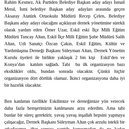
Rahim Kesmez, Ak Partiden Belediye Başkan aday adayı İsmail
Meral, İsmi belediye Başkan aday adayları arasında geçen
Aksaray Atatürk Ortaokulu Müdürü Recep Çelen, Belediye
Başkanı aday adayı olacağını açıklayan dernek yönetimine sürekli
olarak yardım eden Ömer Uzar, Eskil eski İlçe Milli Eğitim
Müdürü Tuncay Altan, Eskil İlçe Milli Eğitim Şube Müdürü Salih
Altan, Udi Sanatçı Özcan Çakın, Eskil Eğitim, Kültür ve
Yardımlaşma Derneği Başkanı Süleyman Altan, Dernek Yönetim
Kurulu üyeleri ile birlikte yaklaşık 2 bin kişi Eskil’den ve
Konya’dan katılım sağladı. Tabi bu ilk organizasyon bazı
eksiklikler oldu, bundan sonrada olacaktır. Çünkü hiçbir
organizasyon dört dörtlük olamaz. İkinci organizasyona daha iyi
bir hazırlık olacaktır.
Ben katılımın özellikle Eskilimize ve derneğimize yön verecek
daha fazla hemşerimizin katılmasını arzu ederdim. Ama tabi
bunlar bir süreç gerektirir, yavaş yavaş inşallah hepsini yapmaya
çalışacağız, Dernek Başkanı Süleyman Altan çok arzulu istekli bir
arkadaşımız, iftar sonrası yaptığı konuşmadan da ne kadar