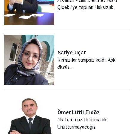
Ardahan Valisi Mehmet Fatih
Çiçekli'ye Yapılan Haksızlık
Sariye
Uçar
Kırmızılar sahipsiz kaldı, Aşk
öksüz...
Ömer Lütfi
Ersöz
15 Temmuz: Unutmadık,
Unutturmayacağız