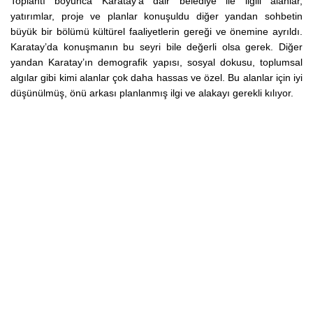
Toplantı boyunca Karatay’a dair belediye ile ilgili alanlar,
yatırımlar, proje ve planlar konuşuldu diğer yandan sohbetin
büyük bir bölümü kültürel faaliyetlerin gereği ve önemine ayrıldı.
Karatay’da konuşmanın bu seyri bile değerli olsa gerek. Diğer
yandan Karatay’ın demografik yapısı, sosyal dokusu, toplumsal
algılar gibi kimi alanlar çok daha hassas ve özel. Bu alanlar için iyi
düşünülmüş, önü arkası planlanmış ilgi ve alakayı gerekli kılıyor.