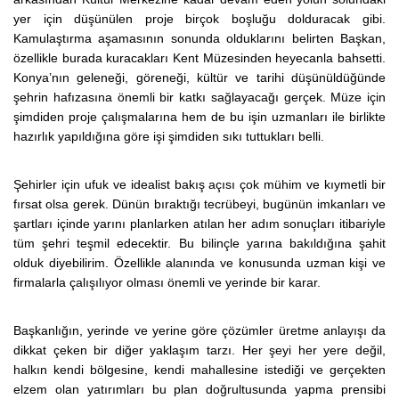
yer için düşünülen proje birçok boşluğu dolduracak gibi.
Kamulaştırma aşamasının sonunda olduklarını belirten Başkan,
özellikle burada kuracakları Kent Müzesinden heyecanla bahsetti.
Konya’nın geleneği, göreneği, kültür ve tarihi düşünüldüğünde
şehrin hafızasına önemli bir katkı sağlayacağı gerçek. Müze için
şimdiden proje çalışmalarına hem de bu işin uzmanları ile birlikte
hazırlık yapıldığına göre işi şimdiden sıkı tuttukları belli.
Şehirler için ufuk ve idealist bakış açısı çok mühim ve kıymetli bir
fırsat olsa gerek. Dünün bıraktığı tecrübeyi, bugünün imkanları ve
şartları içinde yarını planlarken atılan her adım sonuçları itibariyle
tüm şehri teşmil edecektir. Bu bilinçle yarına bakıldığına şahit
olduk diyebilirim. Özellikle alanında ve konusunda uzman kişi ve
firmalarla çalışılıyor olması önemli ve yerinde bir karar.
Başkanlığın, yerinde ve yerine göre çözümler üretme anlayışı da
dikkat çeken bir diğer yaklaşım tarzı. Her şeyi her yere değil,
halkın kendi bölgesine, kendi mahallesine istediği ve gerçekten
elzem olan yatırımları bu plan doğrultusunda yapma prensibi