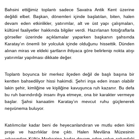
Bahsini ettiğimiz toplantı sadece Savatra Antik Kent üzerine
değildi elbet. Başkan, dönemleri içinde başlatılan, biten, halen
devam eden etkinlikler, yatırımlar, alt ve üst yapı çalışmaları,
kültürel faaliyetler hakkında bilgiler verdi. Hazırlanan fotoğraflarla
görseller üzerinde açıklamalar yaparken başkanın şahsında
Karatay’ın önemli bir yolculuk içinde olduğunu hissettik. Dünden
alınan miras ve eldeki şartların ihtiyaca göre belirlenip nokta atışı
yatırımlar yapılması dikkate değer.
Toplantı boyunca bir merkez ilçeden değil de başlı başına bir
kentten bahsediliyor hissi hakimdi. Şehri inşa eden insan olabilir
lakin şehir, kimliğine ve kişiliğine kavuşunca ruh kazanır. Bu defa
bu ruh barındırdığı insanı ihya etmeye, ona bir karakter vermeye
başlar. Şahsi kanaatim Karatay’ın mevcut ruhu güçlenerek
neşvünema buluyor.
Katılımcılar kadar beni de heyecanlandıran ve mutlu eden kimi
proje ve hazırlıklar öne çıktı. Halen Mevlâna Müzesinin
arkasından Kültür Merkezine kadar devam eden yolun solundaki