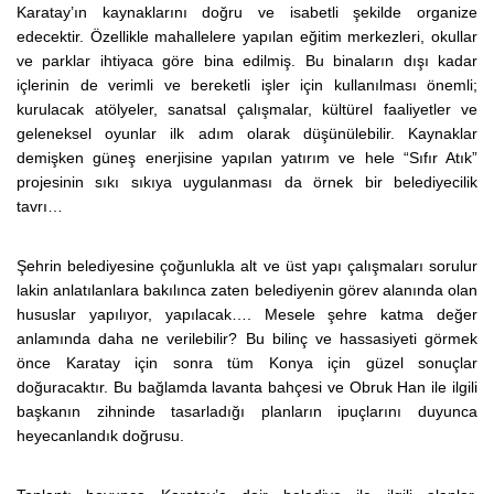
Karatay’ın kaynaklarını doğru ve isabetli şekilde organize
edecektir. Özellikle mahallelere yapılan eğitim merkezleri, okullar
ve parklar ihtiyaca göre bina edilmiş. Bu binaların dışı kadar
içlerinin de verimli ve bereketli işler için kullanılması önemli;
kurulacak atölyeler, sanatsal çalışmalar, kültürel faaliyetler ve
geleneksel oyunlar ilk adım olarak düşünülebilir. Kaynaklar
demişken güneş enerjisine yapılan yatırım ve hele “Sıfır Atık”
projesinin sıkı sıkıya uygulanması da örnek bir belediyecilik
tavrı…
Şehrin belediyesine çoğunlukla alt ve üst yapı çalışmaları sorulur
lakin anlatılanlara bakılınca zaten belediyenin görev alanında olan
hususlar yapılıyor, yapılacak…. Mesele şehre katma değer
anlamında daha ne verilebilir? Bu bilinç ve hassasiyeti görmek
önce Karatay için sonra tüm Konya için güzel sonuçlar
doğuracaktır. Bu bağlamda lavanta bahçesi ve Obruk Han ile ilgili
başkanın zihninde tasarladığı planların ipuçlarını duyunca
heyecanlandık doğrusu.