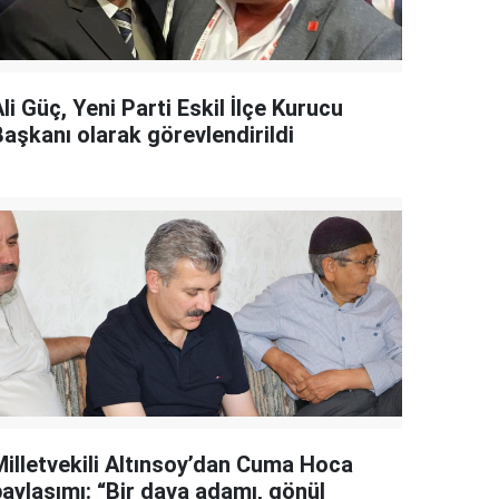
li Güç, Yeni Parti Eskil İlçe Kurucu
Başkanı olarak görevlendirildi
Milletvekili Altınsoy’dan Cuma Hoca
paylaşımı: “Bir dava adamı, gönül