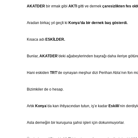
AKATDER
bir ırmak gibi
AKTI
gitti ve dernek
çaresizlikten fes old
Aradan birkaç yıl geçti ki
Konya’da bir dernek baş gösterdi.
Kısaca adı
ESKİLDER.
Bunlar,
AKATDER
’deki ağabeylerinden bayrağı daha ileriye götü
Hani eskiden
TRT
’de oynayan meşhur dizi Perihan Abla’nın fon müzi
Bizimkiler de o hesap.
Artık
Konya
’da kan ihtiyacından tutun, iş’e kadar
Eskilli
’nin derdiyl
Asla derneğin bir kuruşuna şahsi işleri için dokunmuyorlar.