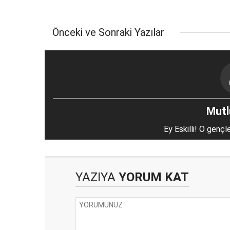
Önceki ve Sonraki Yazılar
Mutlu
Ey Eskilli! O gençl
YAZIYA
YORUM KAT