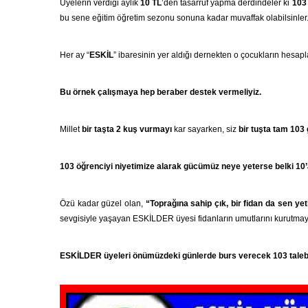
Üyelerin verdiği aylık
10 TL
’den tasarruf yapma derdindeler ki
103 
bu sene eğitim öğretim sezonu sonuna kadar muvaffak olabilsinler
Her ay “
ESKİL
” ibaresinin yer aldığı dernekten o çocukların hesapl
Bu örnek çalışmaya hep beraber destek vermeliyiz.
Millet
bir taşta 2 kuş vurmayı
kar sayarken, siz
bir tuşta tam 103 
103 öğrenciyi niyetimize alarak gücümüz neye yeterse belki 10’a
Özü kadar güzel olan,
“Toprağına sahip çık, bir fidan da sen yeti
sevgisiyle yaşayan ESKİLDER üyesi fidanların umutlarını kurutmay
ESKİLDER üyeleri önümüzdeki günlerde burs verecek 103 talebemi