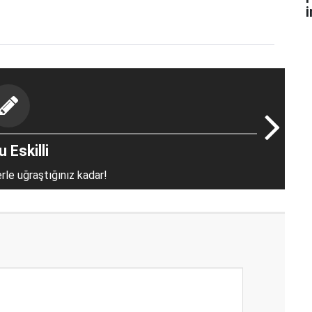
i
 Eskilli
erle uğraştığınız kadar!