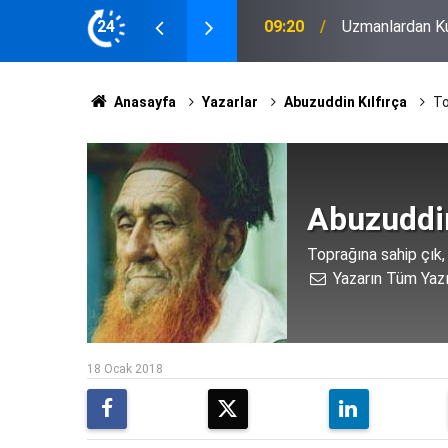
en Sadece Para Değil"
24
00:13
Ali Güç, Yeni Pa
Anasayfa
Yazarlar
Abuzuddin Kılfırça
To
Abuzuddin
Toprağına sahip çık, 
Yazarın Tüm Yazı
18 Ocak 2018