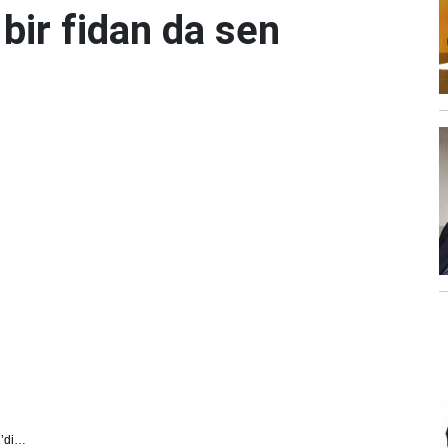
 bir fidan da sen
R
’di…