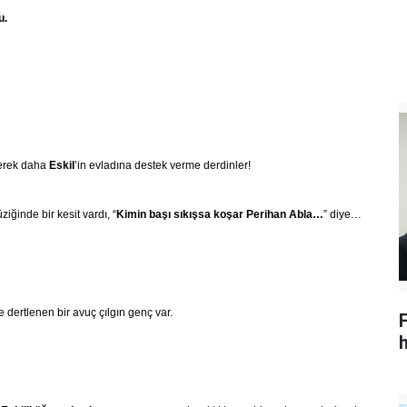
u.
rerek daha
Eskil
’in evladına destek verme derdinler!
ğinde bir kesit vardı, “
Kimin başı sıkışsa koşar Perihan Abla…
” diye…
e dertlenen bir avuç çılgın genç var.
h