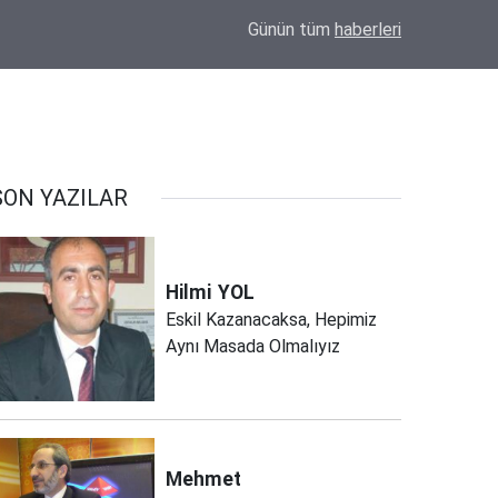
22:22
Milletvekili Altınsoy’dan Cuma Hoca paylaşımı
Günün tüm
haberleri
SON YAZILAR
Hilmi
YOL
Eskil Kazanacaksa, Hepimiz
Aynı Masada Olmalıyız
Mehmet