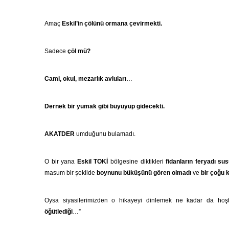
Amaç
Eskil’in çölünü ormana çevirmekti.
Sadece
çöl mü?
Cami, okul, mezarlık avluları
…
Dernek bir yumak gibi büyüyüp gidecekti.
AKATDER
umduğunu bulamadı.
O bir yana
Eskil TOKİ
bölgesine diktikleri
fidanların feryadı su
masum bir şekilde
boynunu büküşünü gören olmadı
ve
bir çoğu 
Oysa siyasilerimizden o hikayeyi dinlemek ne kadar da hoş
öğütlediği
…”