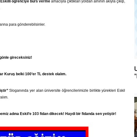
Eskilli öğrenciye burs verme
amacıyla çıktıkları yoldan alnının akıyla çıkıp,
.
arına para gönderebilsinler.
gönle gireceksiniz!
r Kuruş belki 100’er TL destek olalım.
ştir”
Sloganında yer alan üniversite öğrencilerimizle birlikte yürekleri Eskil
alım.
z adına Eskil’e 103 fidan dikecek! Haydi bir fidanda sen yetiştir!