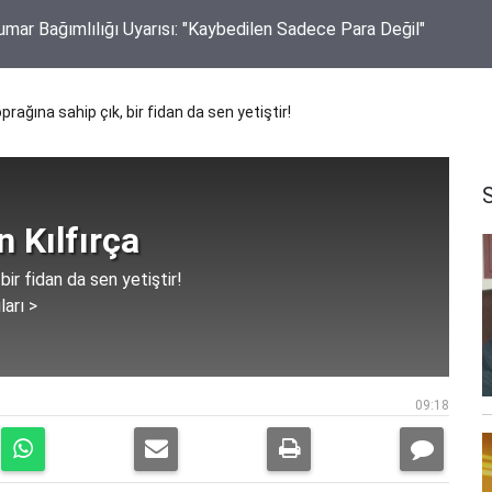
rti Eskil İlçe Kurucu Başkanı olarak görevlendirildi
prağına sahip çık, bir fidan da sen yetiştir!
 Kılfırça
bir fidan da sen yetiştir!
ları >
09:18