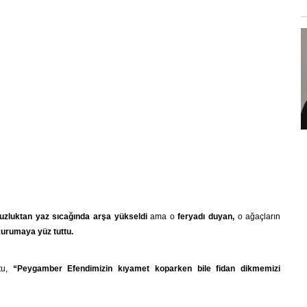
suzluktan yaz sıcağında arşa yükseldi
ama o
feryadı duyan,
o ağaçların
kurumaya yüz tuttu.
tu,
“Peygamber Efendimizin kıyamet koparken bile fidan dikmemizi