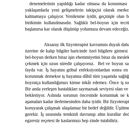
denemelerinin yapıldığı kadar olmasa da korunması i
yaklaşımlarla yeni gelişmelerin takipçisi olarak merk
kalmamaya çalışıyor. Yenilenme iyidir, geçmişle olan b
birikimin kullanılmasıdır. Sağlıklı bel-boyun için tec
başlanırsa kar olarak düşünüp yolumuza devam edeceğiz
Aksaray ilk fizyoterapist kavramını duyalı daha ç
üzerine de kalıp bilgiler haricinde özel bilgilere girmes
bel-boyun derken biraz işin ehemmiyetini biraz da mesle
çekmek için uzun süredir çalışıyoruz. Bel ve boyun s
fayda var. İş hayatını gribal enfeksiyonlardan sonra e
korunmak demekse iş hayatına dâhil tüm yaşamda sağlığın
hoyratça kullandığımızı kimse inkâr edemez. Önce iş so
Bir anda yerleşen hastalıkları saymazsak seviyesi olan v
bekleniyor. Aslında sorunun öncesinde korunmak ne k
aşamaları kadar ilerlemesinden daha iyidir. Bir fizyoterapi
koruyarak çalışmak ulaşılamaz bir hedef değildir. Üşütm
gerekir. İş sırasında temkinli davranıp altın kurallar d
egzersiz reçetesi ile kaslarımızı hep zinde tutabiliriz.