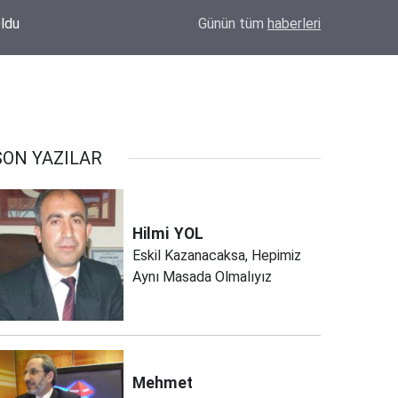
işim
Trafik Kazasından Sonra Şükür İçin Anlamlı 
12:33
Günün tüm
haberleri
Giydirecek
SON YAZILAR
Hilmi
YOL
Eskil Kazanacaksa, Hepimiz
Aynı Masada Olmalıyız
Mehmet