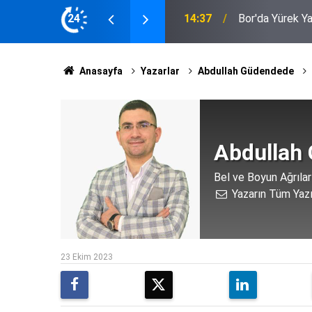
MHP Eskil İlçe
Telef Oldu, 40 Ton Arpa Kül Oldu
24
14:18
İçinde Olacağı
Anasayfa
Yazarlar
Abdullah Güdendede
Abdullah
Bel ve Boyun Ağrılar
Yazarın Tüm Yazı
23 Ekim 2023