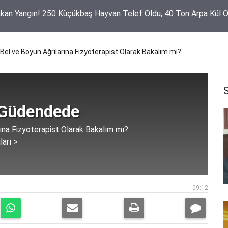
 Başkan Adayı Mehmet Meral'den Birlik Mesajı: "Her Kesimle İlet
z"
Bel ve Boyun Ağrılarına Fizyoterapist Olarak Bakalım mı?
 Güdendede
ına Fizyoterapist Olarak Bakalım mı?
ları >
09:12