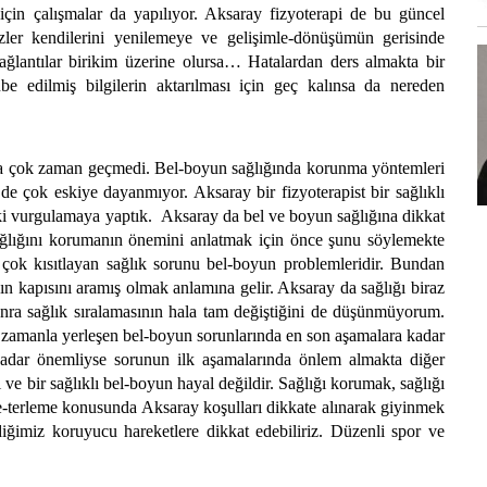
çin çalışmalar da yapılıyor. Aksaray fizyoterapi de bu güncel
ezler kendilerini yenilemeye ve gelişimle-dönüşümün gerisinde
ağlantılar birikim üzerine olursa… Hatalardan ders almakta bir
rübe edilmiş bilgilerin aktarılması için geç kalınsa da nereden
.
ok zaman geçmedi. Bel-boyun sağlığında korunma yöntemleri
i de çok eskiye dayanmıyor. Aksaray bir fizyoterapist bir sağlıklı
ki vurgulamaya yaptık. Aksaray da bel ve boyun sağlığına dikkat
ağlığını korumanın önemini anlatmak için önce şunu söylemekte
n çok kısıtlayan sağlık sorunu bel-boyun problemleridir. Bundan
 kapısını aramış olmak anlamına gelir. Aksaray da sağlığı biraz
nra sağlık sıralamasının hala tam değiştiğini de düşünmüyorum.
e zamanla yerleşen bel-boyun sorunlarında en son aşamalara kadar
adar önemliyse sorunun ilk aşamalarında önlem almakta diğer
 ve bir sağlıklı bel-boyun hayal değildir. Sağlığı korumak, sağlığı
e-terleme konusunda Aksaray koşulları dikkate alınarak giyinmek
ediğimiz koruyucu hareketlere dikkat edebiliriz. Düzenli spor ve