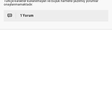
Türkçe karakter kullanılmayan ve büyük harflerle yazılmış yorumlar
onaylanmamaktadır.
1 Yorum