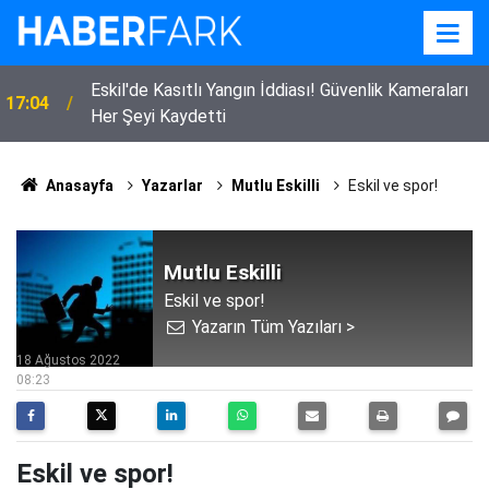
Eskil'de Kasıtlı Yangın İddiası! Güvenlik Kameraları
17:04
Her Şeyi Kaydetti
Anasayfa
Yazarlar
Mutlu Eskilli
Eskil ve spor!
Mutlu Eskilli
Eskil ve spor!
Yazarın Tüm Yazıları >
18 Ağustos 2022
08:23
Eskil ve spor!